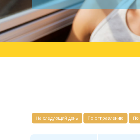
На следующий день
По отправлению
По