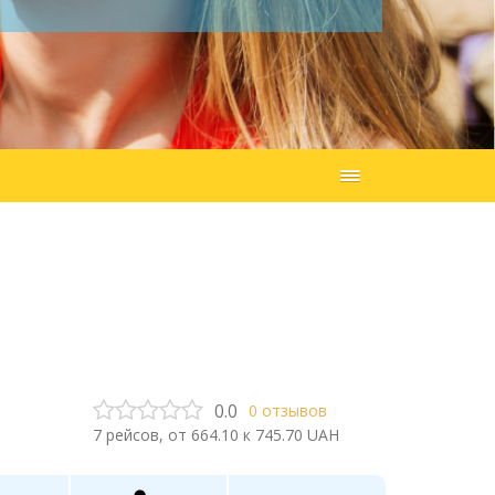
0.0
0
отзывов
7
рейсов, от
664.10
к
745.70
UAH