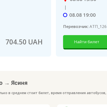
|
08.08 19:00
Перевозчик:
AТП_126
704.50 UAH
Найти билет
о
→
Ясиня
лько в среднем стоит билет, время отправления автобусов,