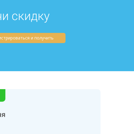
чи скидку
истрироваться и получить
ня