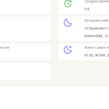
update
Среднее время
5:0
clear_night
Вечерние рей
отправляютс
МУКАЧЕВЕ, 21
sleep
бытия
Ясиня
Самое п
01:05,
ЯСІНЯ, 