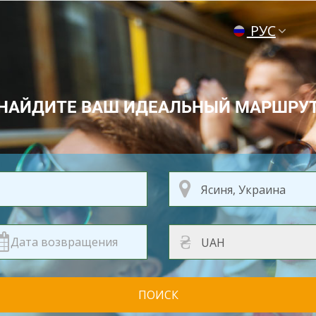
РУС
ENG
УКР
НАЙДИТЕ ВАШ ИДЕАЛЬНЫЙ МАРШРУ
₴
ПОИСК