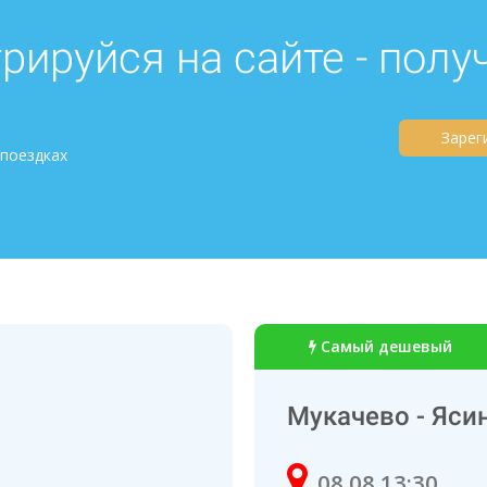
рируйся на сайте - полу
Зарег
 поездках
Самый дешевый
Мукачево - Яси
08.08 13:30