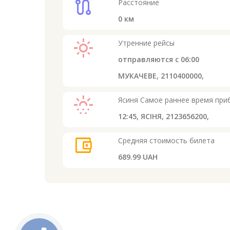
route
Расстояние
0
км
light_mode
Утренние рейсы
отправляются с
06:00
МУКАЧЕВЕ, 2110400000,
sunny_snowing
Ясиня
Самое раннее время при
12:45,
ЯСІНЯ, 2123656200,
account_balance_wallet
Средняя стоимость билета
689.99 UAH