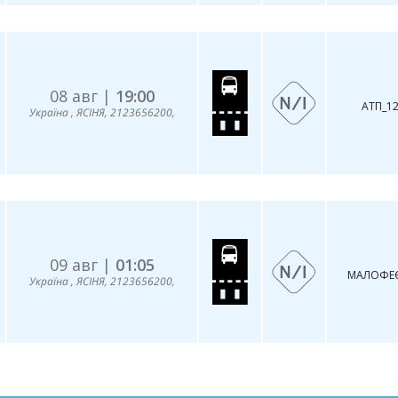
08 авг |
19:00
AТП_1
Україна , ЯСІНЯ, 2123656200,
09 авг |
01:05
МAЛOФЕЄ
Україна , ЯСІНЯ, 2123656200,