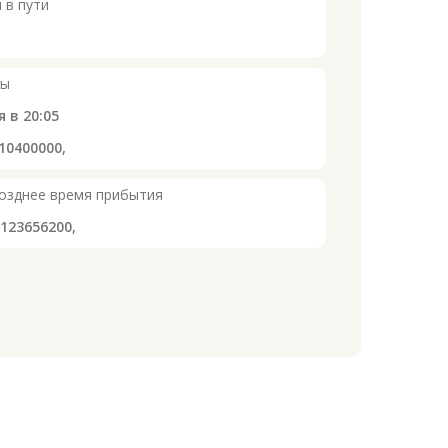
 в пути
сы
я в
20:05
10400000,
озднее время прибытия
2123656200,