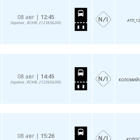
08 авг |
12:45
AТП_1
Україна , ЯСІНЯ, 2123656200,
08 авг |
14:45
КОЛОМИЙС
Україна , ЯСІНЯ, 2123656200,
08 авг |
15:26
КОЛOС 