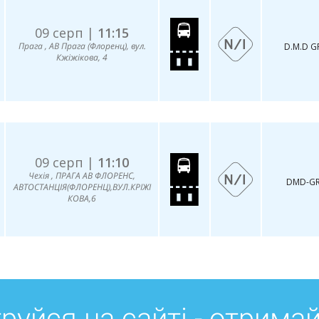
09 серп |
11:15
Прага , АВ Прага (Флоренц), вул.
D.M.D 
Кжіжікова, 4
09 серп |
11:10
Чехія , ПРАГА АВ ФЛОРЕНС,
DМD-G
АВТОСТАНЦІЯ(ФЛОРЕНЦ),ВУЛ.КРІЖІ
КОВА,6
руйся на сайті - отрима