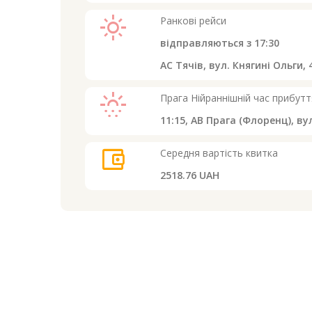
light_mode
Ранкові рейси
відправляються з
17:30
АС Тячів, вул. Княгині Ольги, 
sunny_snowing
Прага
Нійраннішній час прибутт
11:15,
АВ Прага (Флоренц), вул
account_balance_wallet
Середня вартість квитка
2518.76 UAH