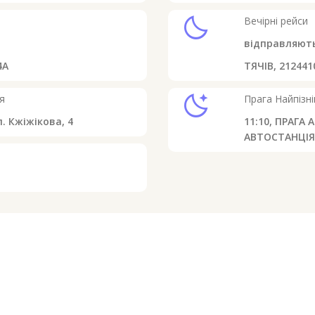
clear_night
Вечірні рейси
відправляют
4А
ТЯЧІВ, 21244
sleep
я
Прага
Найпізні
. Кжіжікова, 4
11:10,
ПРАГА 
АВТОСТАНЦІЯ(