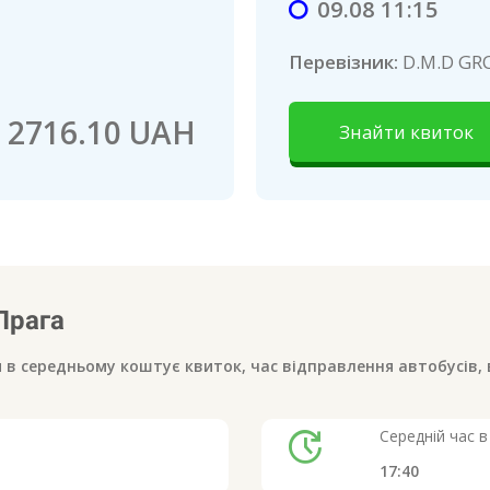
09.08 11:15
Перевізник:
D.M.D GR
2716.10 UAH
Знайти квиток
Прага
и в середньому коштує квиток, час відправлення автобусів, 
update
Середній час в
17:40