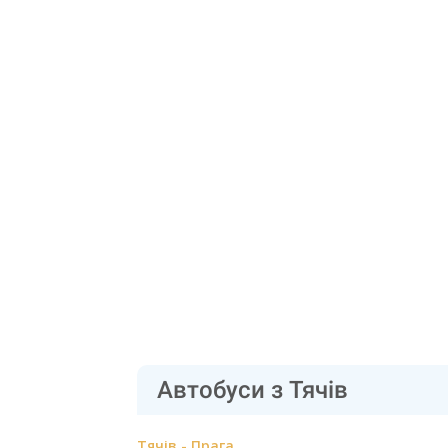
Автобуси з Тячів
Тячів - Прага