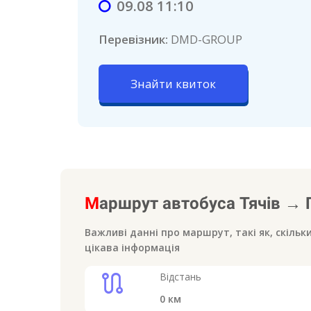
09.08 11:10
Перевізник:
DМD-GROUP
Знайти квиток
М
аршрут автобуса
Тячів
→
Важливі данні про маршрут, такі як, скільк
цікава інформація
route
Відстань
0
км