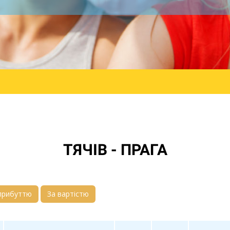
ТЯЧІВ - ПРАГА
прибуттю
За вартістю