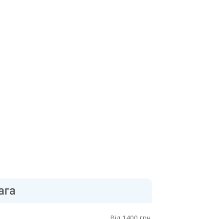
ага
Від 1400 грн.