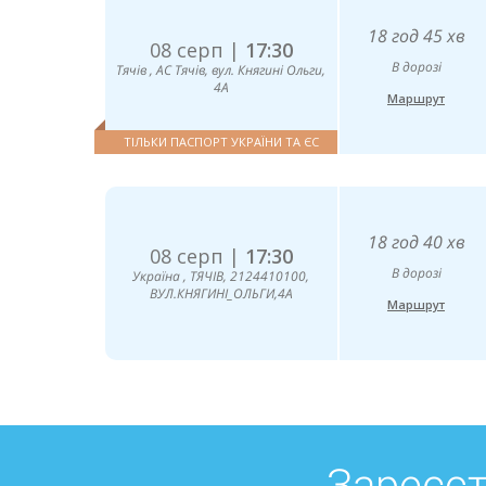
18 год 45 хв
08 серп |
17:30
В дорозі
Тячів , АС Тячів, вул. Княгині Ольги,
4А
Маршрут
ТІЛЬКИ ПАСПОРТ УКРАЇНИ ТА ЄС
18 год 40 хв
08 серп |
17:30
В дорозі
Україна , ТЯЧІВ, 2124410100,
ВУЛ.КНЯГИНІ_ОЛЬГИ,4А
Маршрут
Зареєст