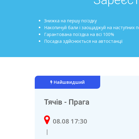
Знижка на першу поїздку
Накопичуй бали і заощаджуй на наступних п
Гарантована поїздка на всі 100%
Посадка здійснюється на автостанції
Найшвидший
Тячів - Прага
08.08 17:30
|