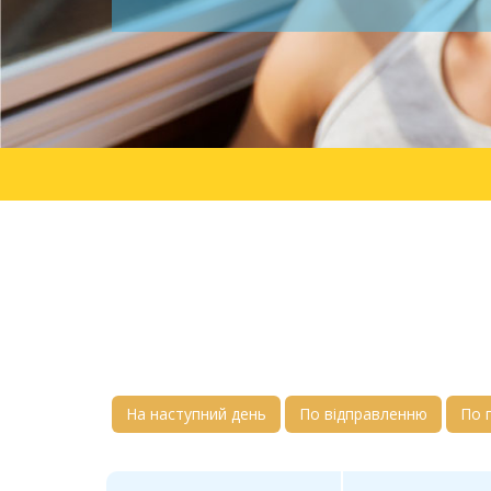
На наступний день
По відправленню
По 