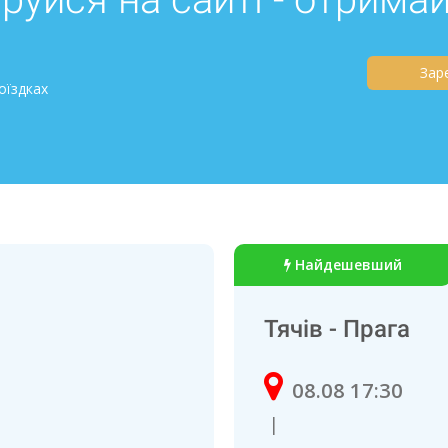
Зар
оїздках
Найдешевший
Тячів - Прага
08.08 17:30
|