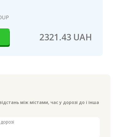
OUP
2321.43 UAH
відстань між містами, час у дорозі до
і інша
 дорозі