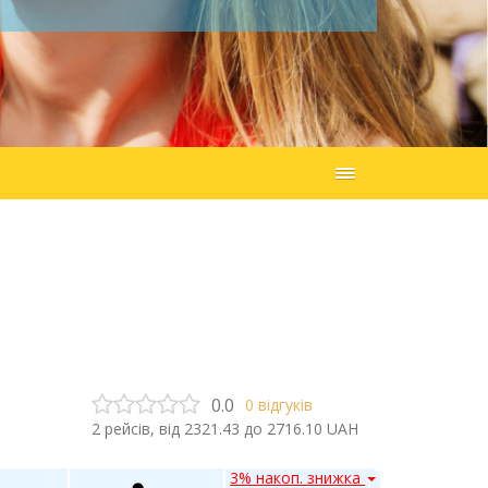
0.0
0
відгуків
2
рейсів, від
2321.43
до
2716.10
UAH
3% накоп. знижка