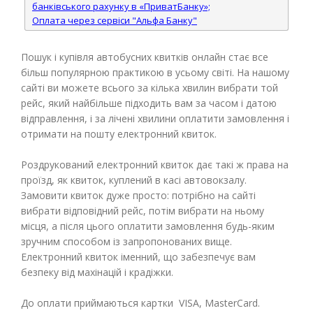
банківського рахунку в «ПриватБанку»;
Оплата через сервіси "Альфа Банку"
Пошук і купівля автобусних квитків онлайн стає все
більш популярною практикою в усьому світі. На нашому
сайті ви можете всього за кілька хвилин вибрати той
рейс, який найбільше підходить вам за часом і датою
відправлення, і за лічені хвилини оплатити замовлення і
отримати на пошту електронний квиток.
Роздрукований електронний квиток дає такі ж права на
проїзд, як квиток, куплений в касі автовокзалу.
Замовити квиток дуже просто: потрібно на сайті
вибрати відповідний рейс, потім вибрати на ньому
місця, а після цього оплатити замовлення будь-яким
зручним способом із запропонованих вище.
Електронний квиток іменний, що забезпечує вам
безпеку від махінацій і крадіжки.
До оплати приймаються картки VISA, MasterCard.