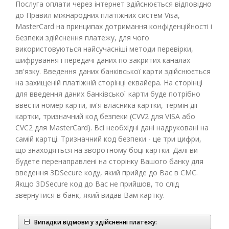
Послуга оплати через інтернет здійснюється відповідно
до Правил міжнародних платіжних систем Visa,
MasterCard на принципах дотримання конфіденційності і
безпеки здійснення платежу, для чого
використовуються найсучасніші методи перевірки,
шифрування і передачі даних по закритих каналах
зв'язку. Введення даних банківської карти здійснюється
на захищеній платіжній сторінці еквайера. На сторінці
для введення даних банківської карти буде потрібно
ввести номер карти, ім'я власника картки, термін дії
картки, тризначний код безпеки (CVV2 для VISA або
CVC2 для MasterCard). Всі необхідні дані надруковані на
самій картці. Тризначний код безпеки - це три цифри,
що знаходяться на зворотному боці картки. Далі ви
будете перенаправлені на сторінку Вашого банку для
введення 3DSecure коду, який прийде до Вас в СМС.
Якщо 3DSecure код до Вас не прийшов, то слід
звернутися в банк, який видав Вам картку.
Випадки відмови у здійсненні платежу: