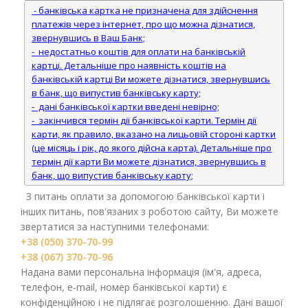
- банківська картка не призначена для здійснення
платежів через інтернет, про що можна дізнатися,
звернувшись в Ваш Банк;
- недостатньо коштів для оплати на банківській
картці. Детальніше про наявність коштів на
банківській картці Ви можете дізнатися, звернувшись
в банк, що випустив банківську карту;
- дані банківської картки введені невірно;
- закінчився термін дії банківської карти. Термін дії
карти, як правило, вказано на лицьовій стороні картки
(це місяць і рік, до якого дійсна карта). Детальніше про
термін дії карти Ви можете дізнатися, звернувшись в
банк, що випустив банківську карту;
З питань оплати за допомогою банківської карти і
інших питань, пов'язаних з роботою сайту, Ви можете
звертатися за наступними телефонами:
+38 (050) 370-70-99
+38 (067) 370-70-96
Надана вами персональна інформація (ім'я, адреса,
телефон, e-mail, номер банківської карти) є
конфіденційною і не підлягає розголошенню. Дані вашої