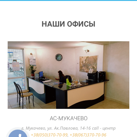
НАШИ ОФИСЫ
АС-УЖГОРОД
г. Ужгород, вул. Станционная, 2 call - центр
+38(050)370-70-99
,
+38(067)370-70-96