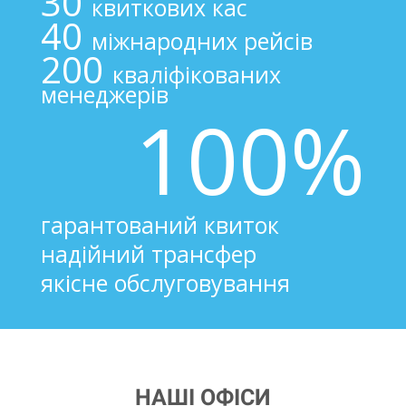
30
квиткових кас
40
міжнародних рейсів
200
кваліфікованих
менеджерів
100%
гарантований квиток
надійний трансфер
якісне обслуговування
НАШІ ОФІСИ