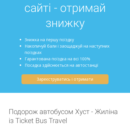
сайті - отримай
знижку
Знижка на першу поїздку
Накопичуй бали і заощаджуй на наступних
поїздках
Гарантована поїздка на всі 100%
Посадка здійснюється на автостанції
Зареєструватись і отримати
Подорож автобусом Хуст - Жиліна
із Ticket Bus Travel