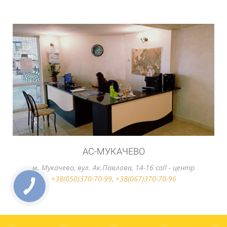
АС-УЖГОРОД
м. Ужгород, вул. Станцiйна, 2 call - центр
+38(050)370-70-99
,
+38(067)370-70-96