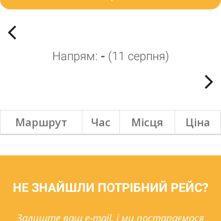
Напрям:
-
(
11 серпня
)
Маршрут
Час
Місця
Ціна
НЕ ЗНАЙШЛИ ПОТРІБНИЙ РЕЙС?
Залиште ваш e-mail, і ми постараємося