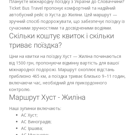
Плануєте міжнародну поїздку з України до Словаччини?
Ticket Bus Travel пропонує комфортний та надійний
автобусний рейс із Хуста до Жиліни. Цей маршрут —
зручний спосіб подорожувати, що забезпечує поїздку із
сучасними зручностями та досвідченими водіями.
Скільки коштує квиток і скільки
триває поїздка?
Ціни на квитки на поїздку Хуст — Жиліна починаються
від 1500 грн, пропонуючи відмінну вартість для вашої
міжнародної подорожі. Маршрут охоплює відстань
приблизно 465 км, а поїздка триває близько 9–11 годин,
включаючи час, необхідний для прикордонного
контролю.
Маршрут Хуст - Жиліна
Наші зупинки включають:
АС Хуст;
АС Виноградів;
АС Іршава;
АС Мукачево;