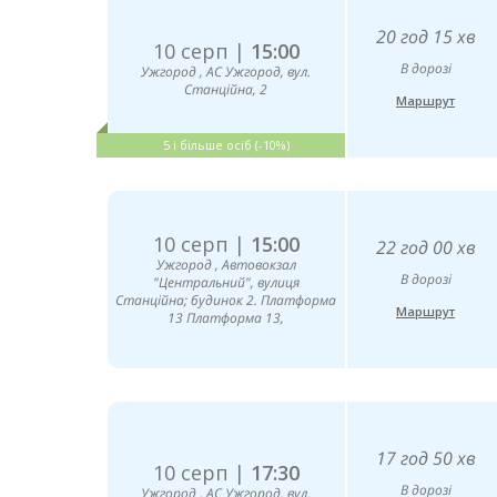
20 год 15 хв
10 серп |
15:00
В дорозі
Ужгород , АС Ужгород, вул.
Станційна, 2
Маршрут
5 і більше осіб (-10%)
10 серп |
15:00
22 год 00 хв
Ужгород , Автовокзал
В дорозі
"Центральний", вулиця
Станційна; будинок 2. Платформа
Маршрут
13 Платформа 13,
17 год 50 хв
10 серп |
17:30
В дорозі
Ужгород , АС Ужгород, вул.