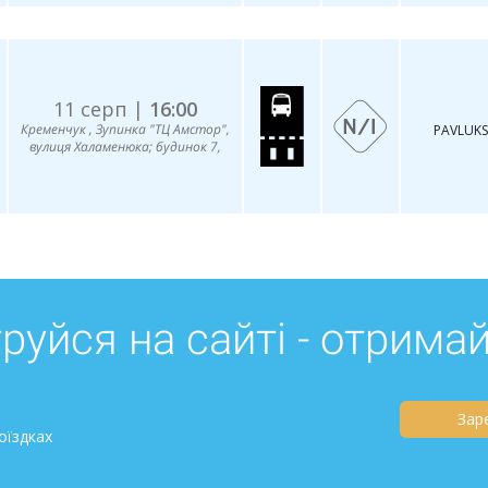
11 серп |
16:00
Кременчук , Зупинка "ТЦ Амстор",
PAVLUKS
вулиця Халаменюка; будинок 7,
руйся на сайті - отрима
Зар
оїздках