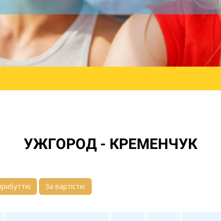
УЖГОРОД - КРЕМЕНЧУК
прибуттю
За вартістю