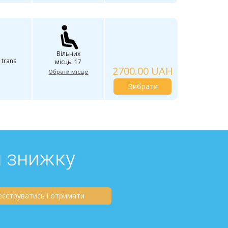
Вільних
 trans
місць: 17
2700.00 UAH
Обрати місце
Вибрати
й знижку
еєструватись і отримати