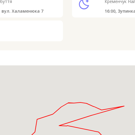
sleep
ибуття
Кременчук
Най
, вул. Халаменюка 7
16:00,
Зупинк