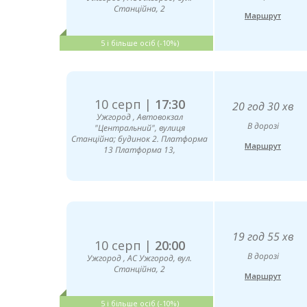
Станційна, 2
Маршрут
5 і більше осіб (-10%)
10 серп |
17:30
20 год 30 хв
Ужгород , Автовокзал
В дорозі
"Центральний", вулиця
Станційна; будинок 2. Платформа
Маршрут
13 Платформа 13,
19 год 55 хв
10 серп |
20:00
В дорозі
Ужгород , АС Ужгород, вул.
Станційна, 2
Маршрут
5 і більше осіб (-10%)