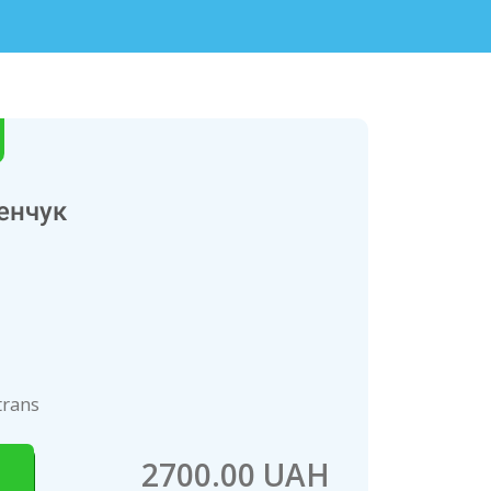
енчук
trans
2700.00 UAH