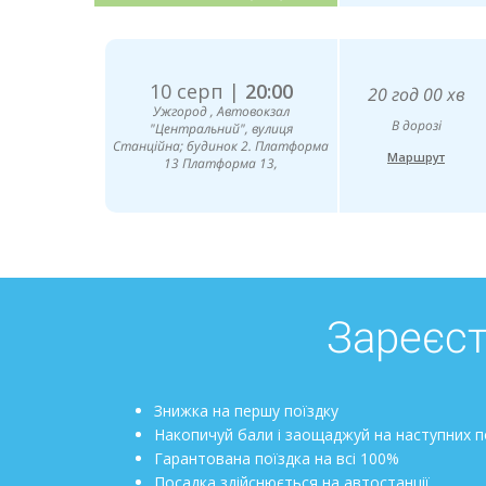
10 серп |
20:00
20 год 00 хв
Ужгород , Автовокзал
В дорозі
"Центральний", вулиця
Станційна; будинок 2. Платформа
Маршрут
13 Платформа 13,
Зареєст
Знижка на першу поїздку
Накопичуй бали і заощаджуй на наступних п
Гарантована поїздка на всі 100%
Посадка здійснюється на автостанції