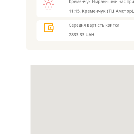
sunny_snowing
Кременчук
Нійраннішній час пр
11:15,
Кременчук (ТЦ Амстор)
account_balance_wallet
Середня вартість квитка
2833.33 UAH