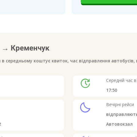
→
Кременчук
и в середньому коштує квиток, час відправлення автобусів, 
update
Середній час в
17:50
clear_night
Вечірні рейси
відправляют
2
Автовокзал