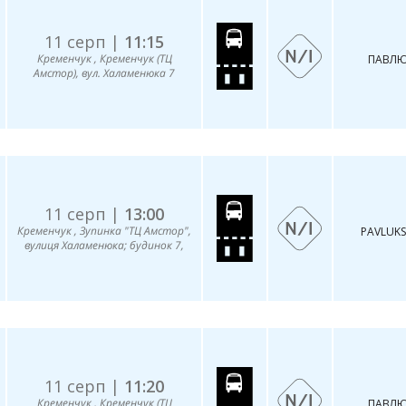
11 серп |
11:15
Кременчук , Кременчук (ТЦ
ПАВЛЮ
Амстор), вул. Халаменюка 7
11 серп |
13:00
Кременчук , Зупинка "ТЦ Амстор",
PAVLUKS
вулиця Халаменюка; будинок 7,
11 серп |
11:20
Кременчук , Кременчук (ТЦ
ПАВЛЮ