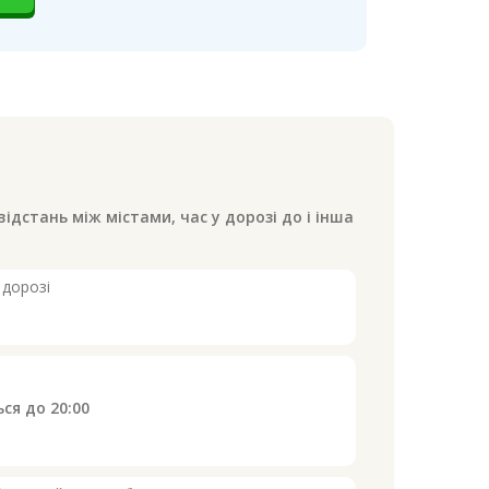
відстань між містами, час у дорозі до
і інша
 дорозі
ься до
20:00