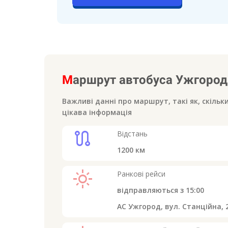
М
аршрут автобуса
Ужгород
Важливі данні про маршрут, такі як, скільк
цікава інформація
route
Відстань
1200
км
light_mode
Ранкові рейси
відправляються з
15:00
АС Ужгород, вул. Станційна, 