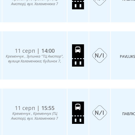
Амстор), вул. Халаменюка 7
11 серп |
14:00
Кременчук , Зупинка "ТЦ Амстор",
PAVLUKS
вулиця Халаменюка; будинок 7,
11 серп |
15:55
Кременчук , Кременчук (ТЦ
ПАВЛЮ
Амстор), вул. Халаменюка 7