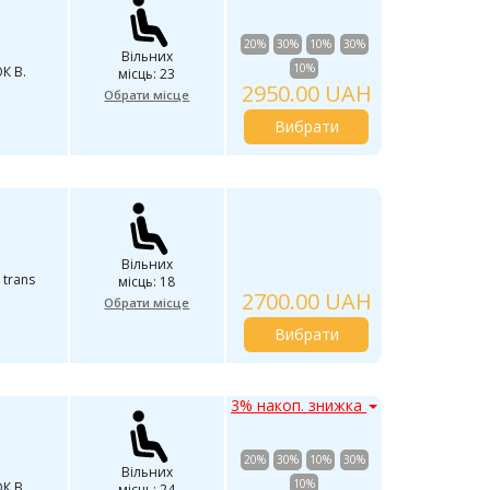
20%
30%
10%
30%
Вільних
10%
К В.
місць: 23
2950.00 UAH
Обрати місце
Вибрати
Вільних
 trans
місць: 18
2700.00 UAH
Обрати місце
Вибрати
3% накоп. знижка
20%
30%
10%
30%
Вільних
10%
К В.
місць: 24