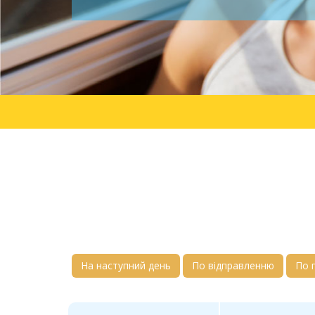
На наступний день
По відправленню
По 