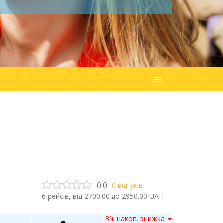
0.0
0
відгуків
6
рейсів, від
2700.00
до
2950.00
UAH
3% накоп. знижка