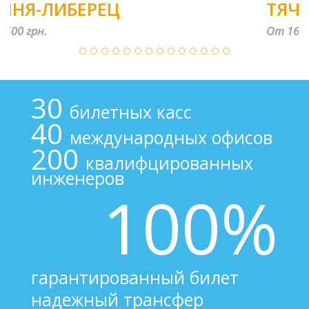
ТЯЧЕВ-ПРАГА
От 1600 грн.
30
билетных касс
40
международных офисов
200
квалифцированных
инженеров
100%
гарантированный билет
надежный трансфер