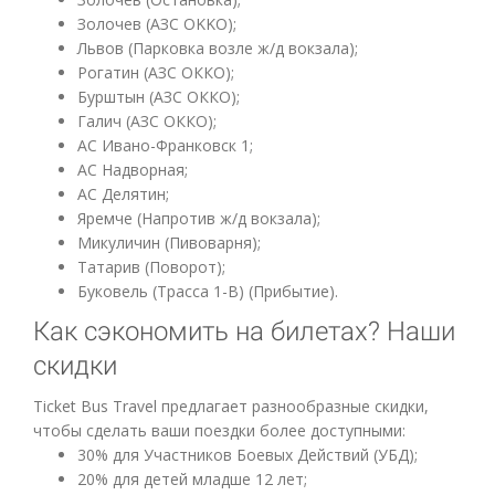
Золочев (АЗС OKKO);
Львов (Парковка возле ж/д вокзала);
Рогатин (АЗС ОККО);
Бурштын (АЗС ОККО);
Галич (АЗС ОККО);
АС Ивано-Франковск 1;
АС Надворная;
АС Делятин;
Яремче (Напротив ж/д вокзала);
Микуличин (Пивоварня);
Татарив (Поворот);
Буковель (Трасса 1-В) (Прибытие).
Как сэкономить на билетах? Наши
скидки
Ticket Bus Travel предлагает разнообразные скидки,
чтобы сделать ваши поездки более доступными:
30% для Участников Боевых Действий (УБД);
20% для детей младше 12 лет;