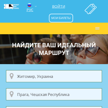
ВОЙТИ
РУС
МОИ БИЛЕТЫ
ENG
УКР
НАЙДИТЕ ВАШ ИДЕАЛЬНЫЙ
МАРШРУТ