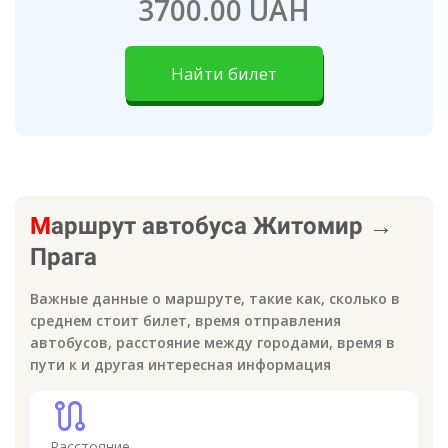
3700.00 UAH
Найти билет
М
аршрут автобуса
Житомир
→
Прага
Важные данные о маршруте, такие как, сколько в
среднем стоит билет, время отправления
автобусов, расстояние между городами, время в
пути к
и другая интересная информация
route
Расстояние