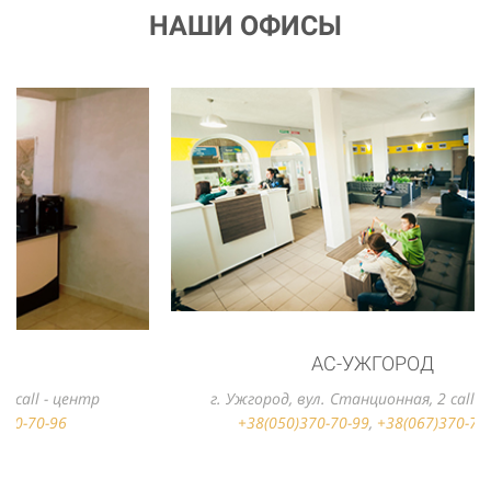
НАШИ ОФИСЫ
АС-УЖГОРОД
г. Ужгород, вул. Станционная, 2 call - центр
+38(050)370-70-99
,
+38(067)370-70-96