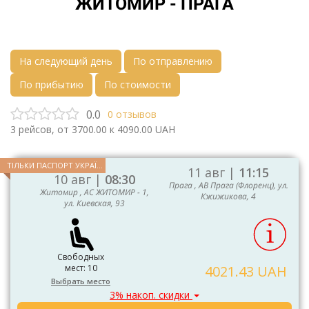
ЖИТОМИР - ПРАГА
На следующий день
По отправлению
По прибытию
По стоимости
0.0
0
отзывов
3
рейсов, от
3700.00
к
4090.00
UAH
ТІЛЬКИ ПАСПОРТ УКРАЇНИ ТА ЄС
11 авг |
11:15
10 авг |
08:30
Прага , АВ Прага (Флоренц), ул.
Житомир , АС ЖИТОМИР - 1,
Кжижикова, 4
ул. Киевская, 93
Свободных
мест: 10
4021.43 UAH
Выбрать место
3% накоп. скидки