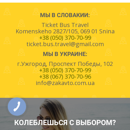
МЫ В СЛОВАКИИ:
Ticket Bus Travel
Komenskeho 2827/105, 069 01 Snina
+38 (050) 370-70-99
ticket.bus.travel@gmail.com
МЫ В УКРАИНЕ:
г.Ужгород, Проспект Победы, 102
+38 (050) 370-70-99
+38 (067) 370-70-96
info@zakavto.com.ua
КОЛЕБЛЕШЬСЯ С ВЫБОРОМ?