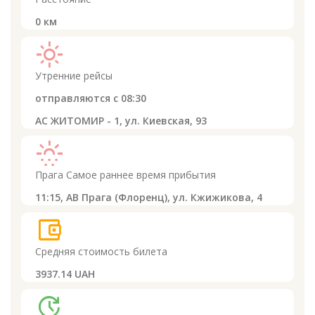
0
км
light_mode
Утренние рейсы
отправляются с
08:30
АС ЖИТОМИР - 1, ул. Киевская, 93
sunny_snowing
Прага
Самое раннее время прибытия
11:15,
АВ Прага (Флоренц), ул. Кжижикова, 4
account_balance_wallet
Средняя стоимость билета
3937.14 UAH
update