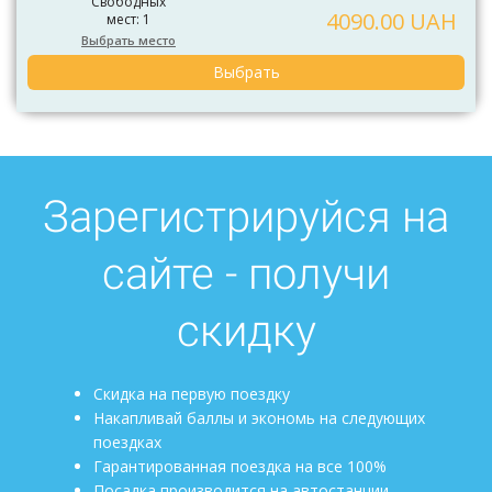
Свободных
4090.00 UAH
мест: 1
Выбрать место
Выбрать
Зарегистрируйся на
сайте - получи
скидку
Скидка на первую поездку
Накапливай баллы и экономь на следующих
поездках
Гарантированная поездка на все 100%
Посадка производится на автостанции