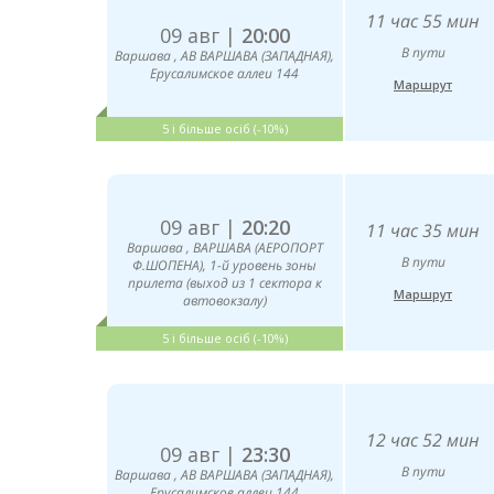
11 час 55 мин
09 авг |
20:00
В пути
Варшава , АВ ВАРШАВА (ЗАПАДНАЯ),
Ерусалимское аллеи 144
Маршрут
5 і більше осіб (-10%)
09 авг |
20:20
11 час 35 мин
Варшава , ВАРШАВА (АЕРОПОРТ
В пути
Ф.ШОПЕНА), 1-й уровень зоны
прилета (выход из 1 сектора к
Маршрут
автовокзалу)
5 і більше осіб (-10%)
12 час 52 мин
09 авг |
23:30
В пути
Варшава , АВ ВАРШАВА (ЗАПАДНАЯ),
Ерусалимское аллеи 144