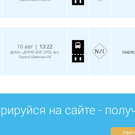
10 авг |
13:22
Дубно , ДУБНО (АЗС UPG), вул.
ПАВЛЮ
Тараса Шевчнка 66
рируйся на сайте - полу
Зарег