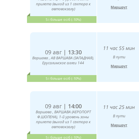
прилета (выход из 1 сектора к
Маршрут
автовокзалу)
5 і більше осіб (-10%)
11 час 55 мин
09 авг |
13:30
В пути
Варшава , АВ ВАРШАВА (ЗАПАДНАЯ),
Ерусалимское аллеи 144
Маршрут
5 і більше осіб (-10%)
09 авг |
14:00
11 час 25 мин
Варшава , ВАРШАВА (АЕРОПОРТ
В пути
Ф.ШОПЕНА), 1-й уровень зоны
прилета (выход из 1 сектора к
Маршрут
автовокзалу)
5 і більше осіб (-10%)