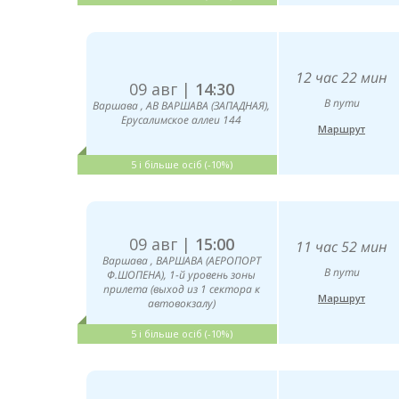
12 час 22 мин
09 авг |
14:30
В пути
Варшава , АВ ВАРШАВА (ЗАПАДНАЯ),
Ерусалимское аллеи 144
Маршрут
5 і більше осіб (-10%)
09 авг |
15:00
11 час 52 мин
Варшава , ВАРШАВА (АЕРОПОРТ
В пути
Ф.ШОПЕНА), 1-й уровень зоны
прилета (выход из 1 сектора к
Маршрут
автовокзалу)
5 і більше осіб (-10%)