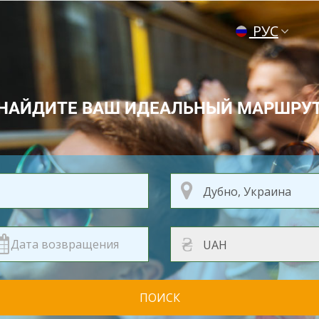
РУС
ENG
УКР
НАЙДИТЕ ВАШ ИДЕАЛЬНЫЙ МАРШРУ
₴
ПОИСК