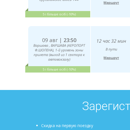
Маршрут
5 і більше осіб (-10%)
09 авг |
23:50
12 час 32 мин
Варшава , ВАРШАВА (АЕРОПОРТ
В пути
Ф.ШОПЕНА), 1-й уровень зоны
прилета (выход из 1 сектора к
Маршрут
автовокзалу)
5 і більше осіб (-10%)
Зарегист
Скидка на первую поездку