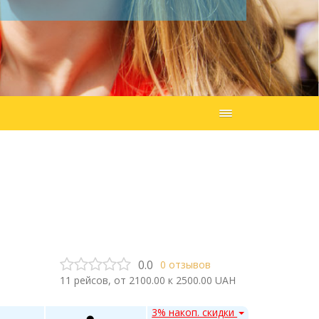
0.0
0
отзывов
11
рейсов, от
2100.00
к
2500.00
UAH
3% накоп. скидки