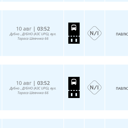
10 авг |
03:52
Дубно , ДУБНО (АЗС UPG), вул.
ПАВЛЮ
Тараса Шевчнка 66
10 авг |
03:52
Дубно , ДУБНО (АЗС UPG), вул.
ПАВЛЮ
Тараса Шевчнка 66