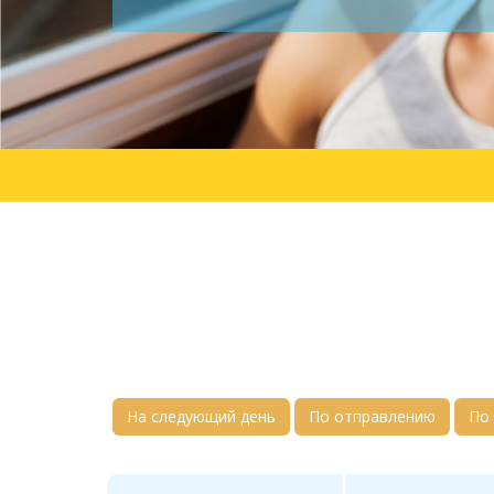
На следующий день
По отправлению
По