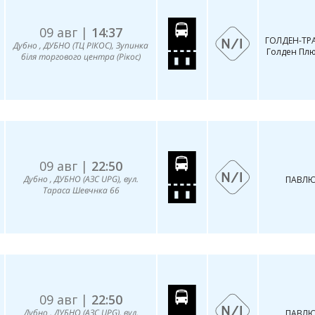
09 авг |
14:37
ГОЛДЕН-ТР
Дубно , ДУБНО (ТЦ РІКОС), Зупинка
Голден Плю
біля торгового центра (Рікос)
09 авг |
22:50
Дубно , ДУБНО (АЗС UPG), вул.
ПАВЛЮ
Тараса Шевчнка 66
09 авг |
22:50
Дубно , ДУБНО (АЗС UPG), вул.
ПАВЛЮ