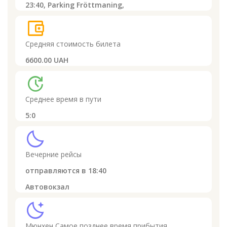
23:40,
Parking Fröttmaning,
account_balance_wallet
Средняя стоимость билета
6600.00 UAH
update
Среднее время в пути
5:0
clear_night
Вечерние рейсы
отправляются в
18:40
Автовокзал
sleep
Мюнхен
Самое позднее время прибытия