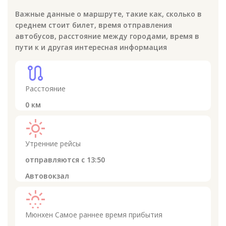
Важные данные о маршруте, такие как, сколько в
среднем стоит билет, время отправления
автобусов, расстояние между городами, время в
пути к
и другая интересная информация
route
Расстояние
0
км
light_mode
Утренние рейсы
отправляются с
13:50
Автовокзал
sunny_snowing
Мюнхен
Самое раннее время прибытия