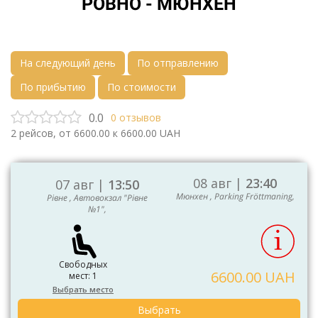
РОВНО - МЮНХЕН
На следующий день
По отправлению
По прибытию
По стоимости
0.0
0
отзывов
2
рейсов, от
6600.00
к
6600.00
UAH
08 авг |
23:40
07 авг |
13:50
Мюнхен , Parking Fröttmaning,
Рівне , Автовокзал "Рівне
№1",
Свободных
6600.00 UAH
мест: 1
Выбрать место
Выбрать