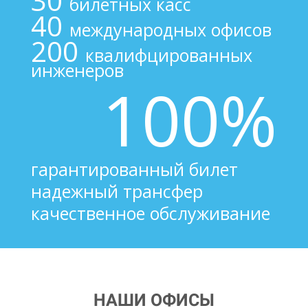
30
билетных касс
40
международных офисов
200
квалифцированных
инженеров
100%
гарантированный билет
надежный трансфер
качественное обслуживание
НАШИ ОФИСЫ