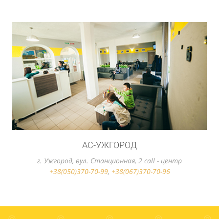
АС-УЖГОРОД
г. Ужгород, вул. Станционная, 2 call - центр
+38(050)370-70-99
,
+38(067)370-70-96