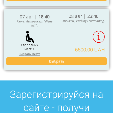
08 авг |
23:40
07 авг |
18:40
Мюнхен , Parking Fröttmaning,
Рівне , Автовокзал "Рівне
№1",
Свободных
6600.00 UAH
мест: 1
Выбрать место
Выбрать
Зарегистрируйся на
сайте - получи