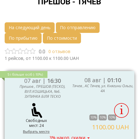
ПРЕШОВ - ТЯЧЕВ
На следующий день
По отправлению
По прибытию
По стоимости
0.0
0
отзывов
1
рейсов, от
1100.00
к
1100.00
UAH
5 і більше осіб (-10%)
08 авг |
01:10
07 авг |
16:30
Тячев , АС Тячев, ул. Княгини Ольги,
Прешов , ПРЕШОВ (ТЕСКО),
4А
ВУЛ.КОШИЦЬКА, №6.
ЗУПИНКА БІЛЯ ТЕСКО
10%
10%
10%
Свободных
мест: 24
1100.00 UAH
Выбрать место
3% накоп. скидки