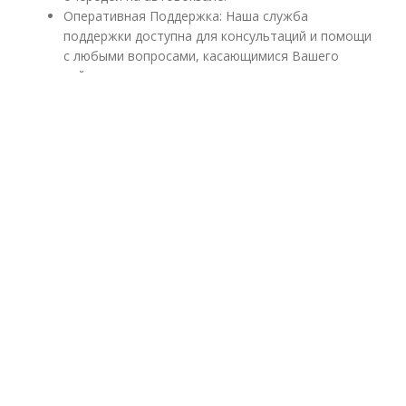
Оперативная Поддержка: Наша служба
поддержки доступна для консультаций и помощи
с любыми вопросами, касающимися Вашего
рейса.
Надежность и Безопасность: Мы обеспечиваем
безопасную и комфортную перевозку на
международных маршрутах.
Выгодные Предложения: Скидки для постоянных
клиентов и специальные тарифы.
Выбирайте Ticket Bus Travel для
быстрых и приятных поездок из
Словакии в Украину. Бронируйте
билет онлайн уже сегодня!
ПОПУЛЯРНЫЕ РЕЙСЫ