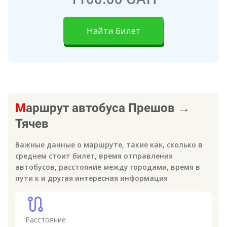
Найти билет
М
аршрут автобуса
Прешов
→
Тячев
Важные данные о маршруте, такие как, сколько в
среднем стоит билет, время отправления
автобусов, расстояние между городами, время в
пути к
и другая интересная информация
route
Расстояние