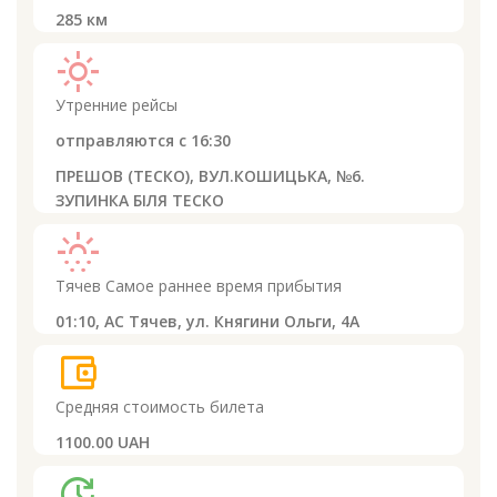
285
км
light_mode
Утренние рейсы
отправляются с
16:30
ПРЕШОВ (ТЕСКО), ВУЛ.КОШИЦЬКА, №6.
ЗУПИНКА БІЛЯ ТЕСКО
sunny_snowing
Тячев
Самое раннее время прибытия
01:10,
АС Тячев, ул. Княгини Ольги, 4А
account_balance_wallet
Средняя стоимость билета
1100.00 UAH
update