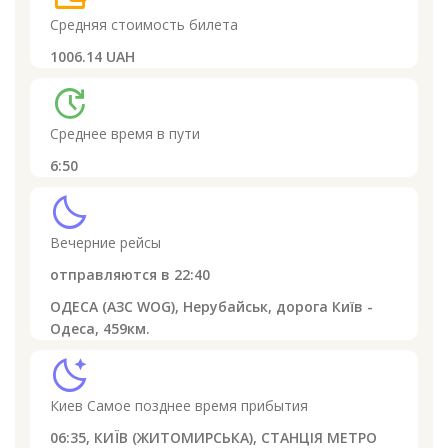
Средняя стоимость билета
1006.14 UAH
update
Среднее время в пути
6:50
clear_night
Вечерние рейсы
отправляются в
22:40
ОДЕСА (АЗС WOG), Нерубайськ, дорога Київ -
Одеса, 459км.
sleep
Киев
Самое позднее время прибытия
06:35,
КИЇВ (ЖИТОМИРСЬКА), СТАНЦІЯ МЕТРО