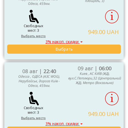
площадь, 3)
Одеса, 459км.
Свободных
мест: 3
949.00 UAH
Выбрать место
3% накоп. скидки
Выбрать
09 авг |
06:00
08 авг |
22:40
Киев , АС КИЇВ (ЖД),
Одесса , ОДЕСА (АЗС WOG),
вул.С.Петлюри,32 (Центральний
Нерубайськ, дорога Київ -
ЖД), Метро (Вокзальна)
Одеса, 459км.
Свободных
мест: 3
949.00 UAH
Выбрать место
3% накоп. скидки