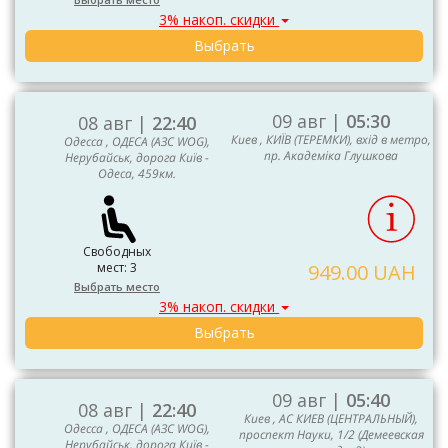
3% накоп. скидки
Выбрать
09 авг |
05:30
08 авг |
22:40
Киев , КИЇВ (ТЕРЕМКИ), вхід в метро,
Одесса , ОДЕСА (АЗС WOG),
пр. Академіка Глушкова
Нерубайськ, дорога Київ -
Одеса, 459км.
Свободных
мест: 3
949.00 UAH
Выбрать место
3% накоп. скидки
Выбрать
09 авг |
05:40
08 авг |
22:40
Киев , АС КИЕВ (ЦЕНТРАЛЬНЫЙ),
Одесса , ОДЕСА (АЗС WOG),
проспект Науки, 1/2 (Демеевская
Нерубайськ, дорога Київ -