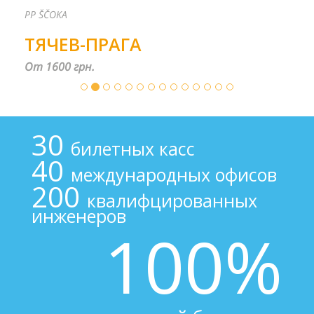
PP ŠČOKA
ТЯЧЕВ-ПРАГА
От 1600 грн.
30
билетных касс
40
международных офисов
200
квалифцированных
инженеров
100%