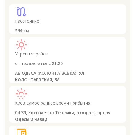
route
Расстояние
564
км
light_mode
Утренние рейсы
отправляются с
21:20
АВ ОДЕСА (КОЛОНТАЇВСЬКА), УЛ.
КОЛОНТАЕВСКАЯ, 58
sunny_snowing
Киев
Самое раннее время прибытия
04:39,
Киев метро Теремки, вход в сторону
Одесы и назад
account_balance_wallet