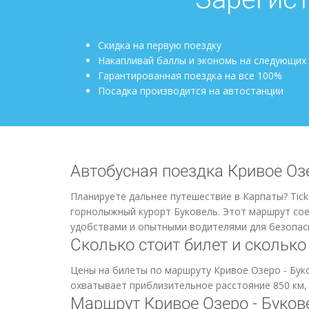
Скидка на первую поездку
Накапливай баллы и экономь на следующих
Гарантированная поездка на все 100%
Посадка производится на автостанции
Автобусная поездка Кривое Озер
Планируете дальнее путешествие в Карпаты? Tick
горнолыжный курорт Буковель. Этот маршрут сое
удобствами и опытными водителями для безопасн
Сколько стоит билет и сколько
Цены на билеты по маршруту Кривое Озеро - Бук
охватывает приблизительное расстояние 850 км, 
Маршрут Кривое Озеро - Буков