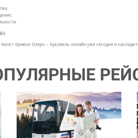
тва;
ение;
льности.
йн
 билет Кривое Озеро – Буковель онлайн уже сегодня и наслад
ОПУЛЯРНЫЕ РЕЙ