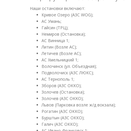
Наши остановки включают:
Кривое Озеро (АЗС WOG);
АС Умань;
Гайсин (ТРЦ);
Немиров (Остановка);
АС Винница 1;
Литин (Возле АС);
Летичев (Возле АС);
АС Хмельницкий 1;
Волочинск (ул. Объездная);
Подволочиск (АЗС ЛЮКС);
АС Тернополь 1;
Зборов (АЗС ОККО);
Золочев (Остановка);
Золочев (АЗС OKKO);
Львов (Парковка возле ж/д вокзала);
Рогатин (АЗС ОККО);
Бурштын (АЗС ОККО);
Галич (АЗС ОККО);
АС Ивано-Франковск 1;