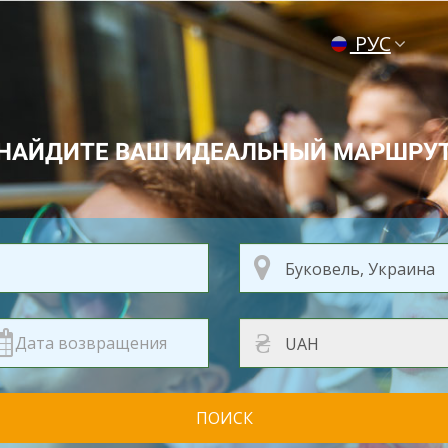
РУС
ENG
УКР
НАЙДИТЕ ВАШ ИДЕАЛЬНЫЙ МАРШРУ
₴
ПОИСК