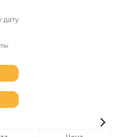
 дату.
аты
та
Цена