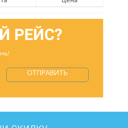
Й РЕЙС?
чь!
ОТПРАВИТЬ
чи скидку