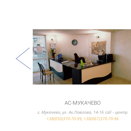
АС-УЖГОРОД
г. Ужгород, вул. Станционная, 2 call - центр
+38(050)370-70-99
,
+38(067)370-70-96