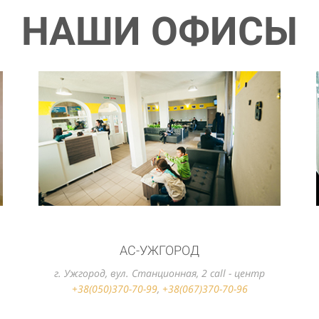
НАШИ ОФИСЫ
Агентский офис Тicket bus travel
г. Ужгород, ул. Победы 102, каб.2, call - центр
+38(050)370-70-99
,
+38(067)370-70-96