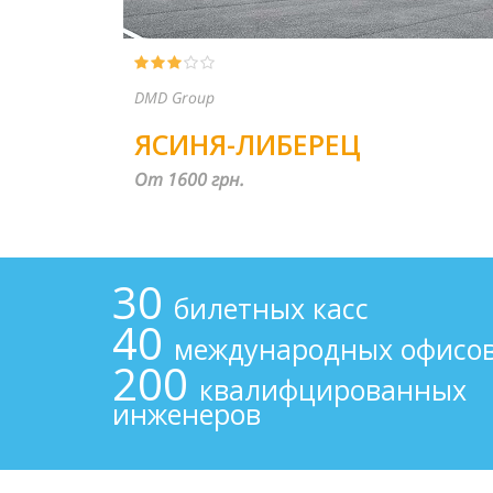
ТОВ Магрен
ТЯЧЕВ-ЩЕЦИН
От 2750 грн.
30
билетных касс
40
международных офисо
200
квалифцированных
инженеров