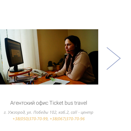
ПП Шиман М.М.
г.Ужгород, ул.Станционая,2, call - центр
+38(050)370-70-99
,
+38(067)370-70-96