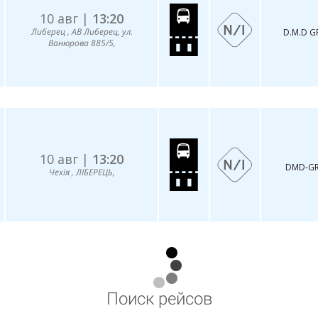
10 авг |
13:20
Либерец , АВ Либерец, ул.
D.M.D 
Ванюрова 885/5,
10 авг |
13:20
DМD-G
Чехія , ЛІБЕРЕЦЬ,
Поиск рейсов