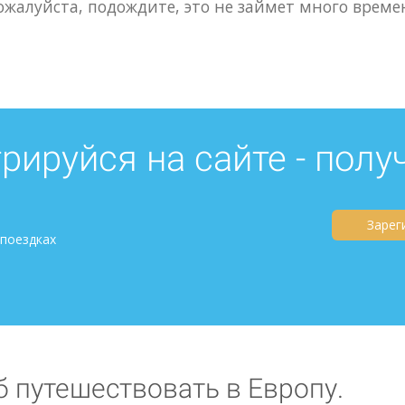
ожалуйста, подождите, это не займет много време
рируйся на сайте - полу
Зарег
 поездках
б путешествовать в Европу.