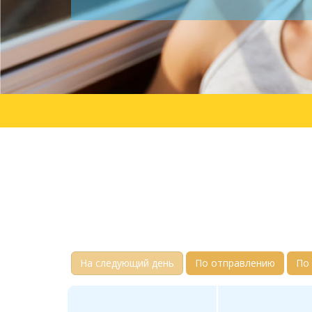
На следующий день
По отправлению
По