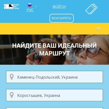
ВОЙТИ
РУС
МОИ БИЛЕТЫ
ENG
УКР
НАЙДИТЕ ВАШ ИДЕАЛЬНЫЙ
МАРШРУТ