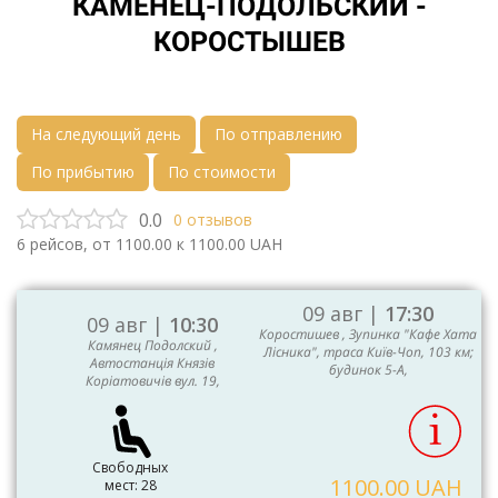
КАМЕНЕЦ-ПОДОЛЬСКИЙ -
КОРОСТЫШЕВ
На следующий день
По отправлению
По прибытию
По стоимости
0.0
0
отзывов
6
рейсов, от
1100.00
к
1100.00
UAH
09 авг |
17:30
09 авг |
10:30
Коростишев , Зупинка "Кафе Хата
Камянец Подолский ,
Лісника", траса Київ-Чоп, 103 км;
Автостанція Князів
будинок 5-А,
Коріатовичів вул. 19,
Свободных
1100.00 UAH
мест: 28