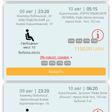
10 авг |
05:15
09 авг |
23:20
Коростышев , КОРОСТИШІВ (ХАТА
Каменец-Подольский , АС
ЛІСНИКА), Кафе (Хата лісника),
КАМ.ПОДОЛЬСКИЙ, ул.
траса Київ - Чоп, 103 км.
Князей Кориатовичей, 19
20%
30%
10%
10%
Свободных
мест: 10
1100.00 UAH
Выбрать место
3% накоп. скидки
20%
30%
10%
10%
Выбрать
10 авг |
06:20
09 авг |
23:20
Коростишев , Зупинка "Кафе Хата
Камянец Подолский ,
Лісника", траса Київ-Чоп, 103 км;
Автостанція Князів
будинок 5-А,
Коріатовичів вул. 19,