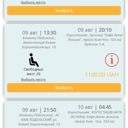
Выбрать место
Выбрать
09 авг |
20:10
09 авг |
13:30
Коростишев , Зупинка "Кафе Хата
Камянец Подолский ,
Лісника", траса Київ-Чоп, 103 км;
Автостанція Князів
будинок 5-А,
Коріатовичів вул. 19,
Свободных
1100.00 UAH
мест: 26
Выбрать место
Выбрать
10 авг |
04:45
09 авг |
21:50
Коростышев , КОРОСТИШІВ (ХАТА
Каменец-Подольский , АС
ЛІСНИКА), Кафе (Хата лісника),
КАМ.ПОДОЛЬСКИЙ, ул.
траса Київ - Чоп, 103 км.
Князей Кориатовичей, 19