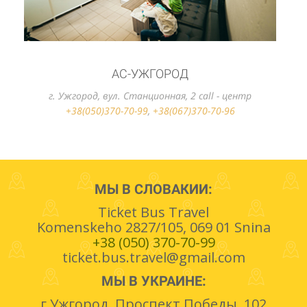
АС-УЖГОРОД
г. Ужгород, вул. Станционная, 2 call - центр
+38(050)370-70-99
,
+38(067)370-70-96
МЫ В СЛОВАКИИ:
Ticket Bus Travel
Komenskeho 2827/105, 069 01 Snina
+38 (050) 370-70-99
ticket.bus.travel@gmail.com
МЫ В УКРАИНЕ:
г.Ужгород, Проспект Победы, 102