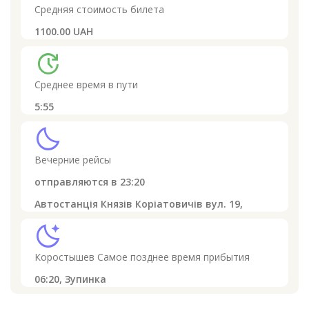
Средняя стоимость билета
1100.00 UAH
update
Среднее время в пути
5:55
clear_night
Вечерние рейсы
отправляются в
23:20
Автостанція Князів Коріатовичів вул. 19,
sleep
Коростышев
Самое позднее время прибытия
06:20,
Зупинка