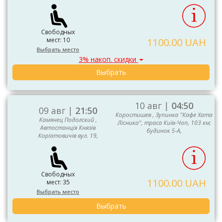
Свободных
мест: 10
1100.00 UAH
Выбрать место
3% накоп. скидки
Выбрать
10 авг |
04:50
09 авг |
21:50
Коростишев , Зупинка "Кафе Хата
Камянец Подолский ,
Лісника", траса Київ-Чоп, 103 км;
Автостанція Князів
будинок 5-А,
Коріатовичів вул. 19,
Свободных
1100.00 UAH
мест: 35
Выбрать место
Выбрать