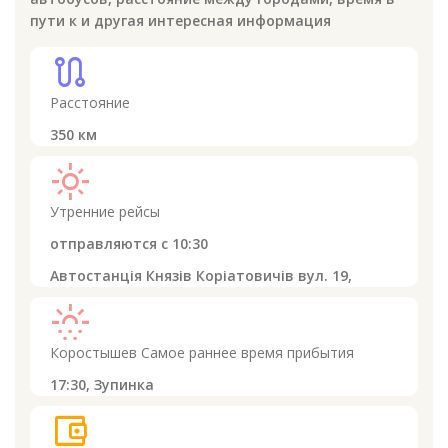
пути к
и другая интересная информация
route
Расстояние
350
км
light_mode
Утренние рейсы
отправляются с
10:30
Автостанція Князів Коріатовичів вул. 19,
sunny_snowing
Коростышев
Самое раннее время прибытия
17:30,
Зупинка
account_balance_wallet