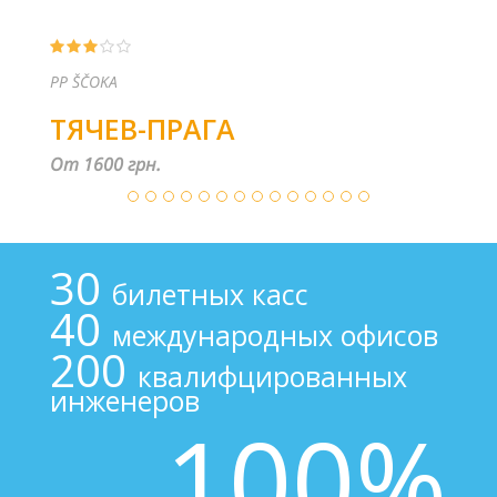
PP ŠČOKA
ТЯЧЕВ-ПРАГА
От 1600 грн.
30
билетных касс
40
международных офисов
200
квалифцированных
инженеров
100%