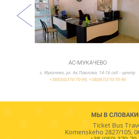
АС-УЖГОРОД
г. Ужгород, вул. Станционная, 2 call - центр
+38(050)370-70-99
,
+38(067)370-70-96
МЫ В СЛОВАКИ
Ticket Bus Trav
Komenskeho 2827/105, 06