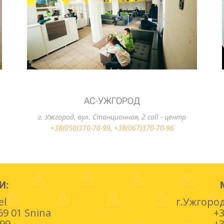
Агентский офис Тicket bus travel
г. Ужгород, ул. Победы 102, каб.2, call - центр
+38(050)370-70-99
,
+38(067)370-70-96
И:
el
г.Ужгород
9 01 Snina
+3