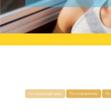
На следующий день
По отправлению
По