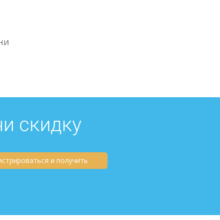
ни
чи скидку
истрироваться и получить