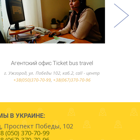
ПП Шиман М.М.
г.Ужгород, ул.Станционая,2, call - центр
+38(050)370-70-99
,
+38(067)370-70-96
МЫ В УКРАИНЕ:
, Проспект Победы, 102
8 (050) 370-70-99