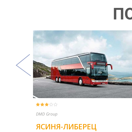
П
ТОВ Магрен
ТЯЧЕВ-ЩЕЦИН