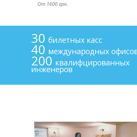
От 2750 грн.
30
билетных касс
40
международных офисо
200
квалифцированных
инженеров