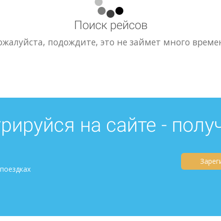
Поиск рейсов
ожалуйста, подождите, это не займет много време
рируйся на сайте - полу
Зарег
 поездках