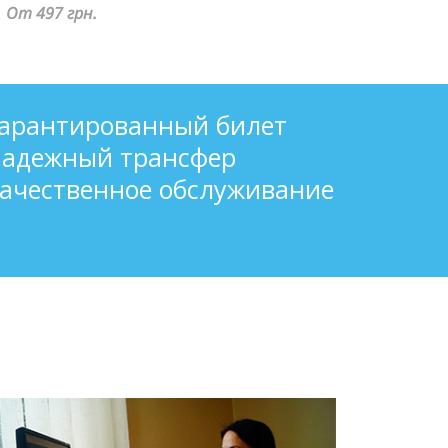
КАРЛСРУЭ
От 4700 грн.
гарантированный билет
надежный трансфер
ачественное обслуживание