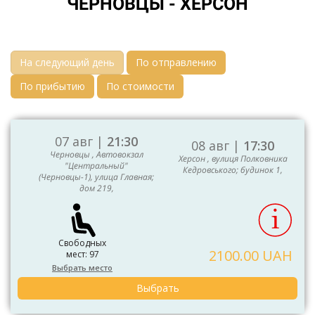
ЧЕРНОВЦЫ - ХЕРСОН
На следующий день
По отправлению
По прибытию
По стоимости
07 авг |
21:30
08 авг |
17:30
Черновцы , Автовокзал
Херсон , вулиця Полковника
"Центральный"
Кедровського; будинок 1,
(Черновцы-1), улица Главная;
дом 219,
Свободных
2100.00 UAH
мест: 97
Выбрать место
Выбрать