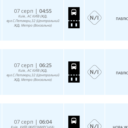
07 серп |
04:55
Київ , АС КИЇВ (ЖД),
ПАВЛЮ
вул.С.Петлюри,32 (Центральний
ЖД), Метро (Вокзальна)
07 серп |
06:25
Київ , АС КИЇВ (ЖД),
ПАВЛЮ
вул.С.Петлюри,32 (Центральний
ЖД), Метро (Вокзальна)
07 серп |
06:04
Київ , КИЇВ (ЖИТОМИРСЬКА),
НОВА УК