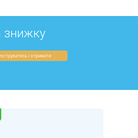
й знижку
еєструватись і отримати