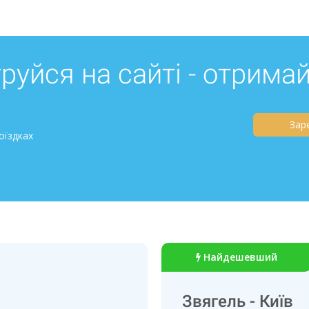
руйся на сайті - отрима
Зар
оїздках
Найдешевший
Звягель - Київ