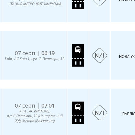
СТАНЦІЯ МЕТРО ЖИТОМИРСЬКА
07 серп |
06:19
НОВА УК
Київ , АС Київ 1, вул. С. Петлюри, 32
07 серп |
07:01
Київ , АС КИЇВ (ЖД),
ПАВЛЮ
вул.С.Петлюри,32 (Центральний
ЖД), Метро (Вокзальна)