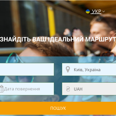
УКР
ENG
РУС
ЗНАЙДІТЬ ВАШ ІДЕАЛЬНИЙ МАРШРУ
₴
ПОШУК