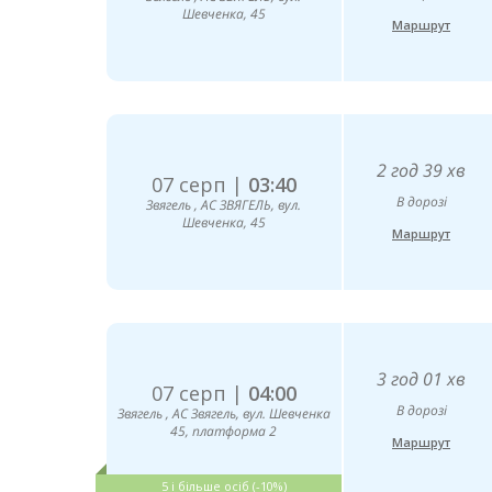
Шевченка, 45
Маршрут
2 год 39 хв
07 серп |
03:40
В дорозі
Звягель , АС ЗВЯГЕЛЬ, вул.
Шевченка, 45
Маршрут
3 год 01 хв
07 серп |
04:00
В дорозі
Звягель , АС Звягель, вул. Шевченка
45, платформа 2
Маршрут
5 і більше осіб (-10%)