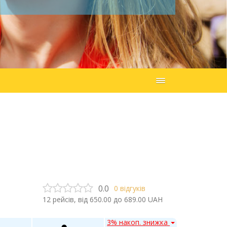
0.0
0
відгуків
12
рейсів, від
650.00
до
689.00
UAH
3% накоп. знижка