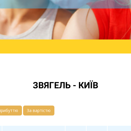
ЗВЯГЕЛЬ - КИЇВ
прибуттю
За вартістю