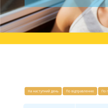
На наступний день
По відправленню
По 