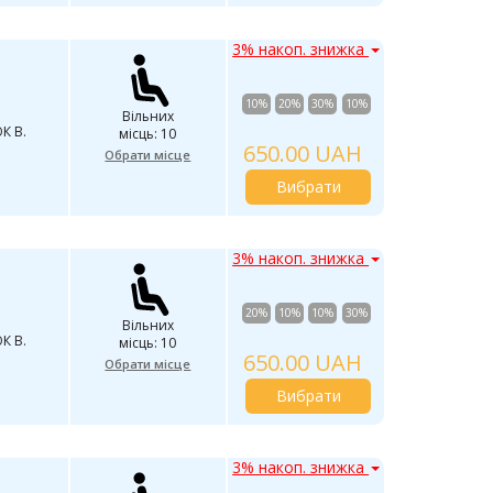
3% накоп. знижка
10%
20%
30%
10%
Вільних
К В.
місць: 10
650.00 UAH
Обрати місце
Вибрати
3% накоп. знижка
20%
10%
10%
30%
Вільних
К В.
місць: 10
650.00 UAH
Обрати місце
Вибрати
3% накоп. знижка