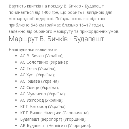
Вартість квитків на поїздку В. Бичків - Будапешт
починається від 1400 грн, що робить її вигідною для
міжнародної подорожі. Поїздка охоплює відстань
приблизно 545 км і займає близько 16–17 годин,
залежно від обраного маршруту та прикордонних умов.
Маршрут В. Бичків - Будапешт
Наші зупинки включають:
АС В. Бичків (Україна);
АС Солотвино (Україна);
АС Тячів (Україна);
АС Хуст (Україна);
АС Іршава (Україна);
АС Сільце (Україна);
АС Мукачево (Україна);
АС Ужгород (Україна);
КПП Ужгород (Україна);
КПП Вишнє Німецьке (Словаччина);
Будапешт (аеропорт) (Угорщина);
АВ Будапешт (Неплігет) (Угорщина).