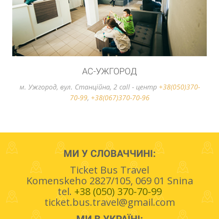
АС-УЖГОРОД
м. Ужгород, вул. Станцiйна, 2 call - центр
+38(050)370-
70-99
,
+38(067)370-70-96
МИ У СЛОВАЧЧИНІ:
Ticket Bus Travel
Komenskeho 2827/105, 069 01 Snina
tel.
+38 (050) 370-70-99
ticket.bus.travel@gmail.com