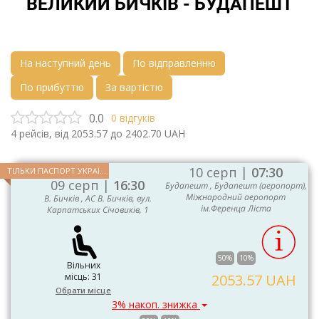
ВЕЛИКИЙ БИЧКІВ - БУДАПЕШТ
На наступний день
По відправленню
По прибуттю
За вартістю
0.0
0
відгуків
4
рейсів, від
2053.57
до
2402.70
UAH
10 серп |
07:30
ТІЛЬКИ ПАСПОРТ УКРАЇНИ ТА ЄС
09 серп |
16:30
Будапешт , Будапешт (аеропорт),
Міжнародний аеропорт
В. Бичків , АС В. Бичків, вул.
ім.Ференца Ліста
Карпатських Січовиків, 1
50%
10%
Вільних
місць: 31
2053.57 UAH
Обрати місце
3% накоп. знижка