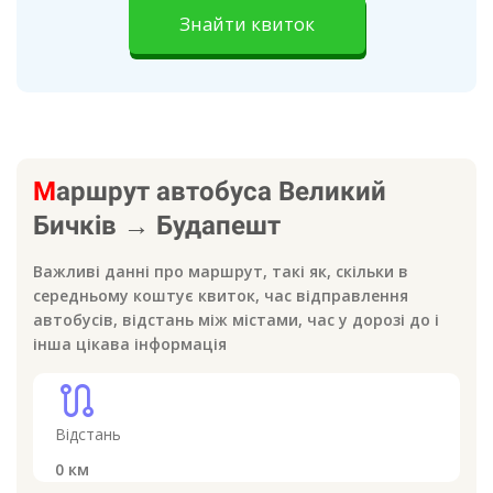
Знайти квиток
М
аршрут автобуса
Великий
Бичків
→
Будапешт
Важливі данні про маршрут, такі як, скільки в
середньому коштує квиток, час відправлення
автобусів, відстань між містами, час у дорозі до
і
інша цікава інформація
route
Відстань
0
км