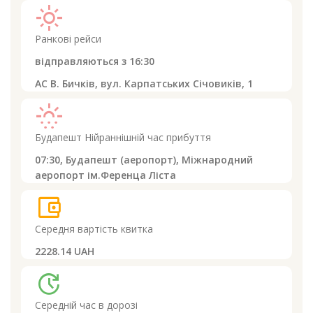
light_mode
Ранкові рейси
відправляються з
16:30
АС В. Бичків, вул. Карпатських Січовиків, 1
sunny_snowing
Будапешт
Нійраннішній час прибуття
07:30,
Будапешт (аеропорт), Міжнародний
аеропорт ім.Ференца Ліста
account_balance_wallet
Середня вартість квитка
2228.14 UAH
update
Середній час в дорозі