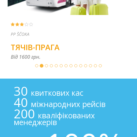
PP ŠČOKA
ТЯЧІВ-ПРАГА
Від 1600 грн.
30
квиткових кас
40
міжнародних рейсів
200
кваліфікованих
менеджерів