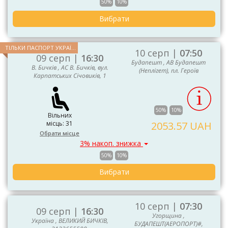
50%
10%
Вибрати
ТІЛЬКИ ПАСПОРТ УКРАЇНИ ТА ЄС
10 серп |
07:50
09 серп |
16:30
Будапешт , АВ Будапешт
В. Бичків , АС В. Бичків, вул.
(Неплігет), пл. Героїв
Карпатських Січовиків, 1
50%
10%
Вільних
місць: 31
2053.57 UAH
Обрати місце
3% накоп. знижка
50%
10%
Вибрати
10 серп |
07:30
09 серп |
16:30
Угорщина ,
Україна , ВЕЛИКИЙ БИЧКІВ,
БУДАПЕШТ(АЕРОПОРТ)#,