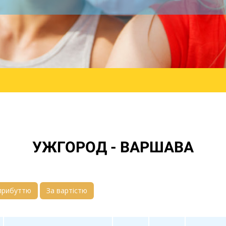
УЖГОРОД - ВАРШАВА
прибуттю
За вартістю