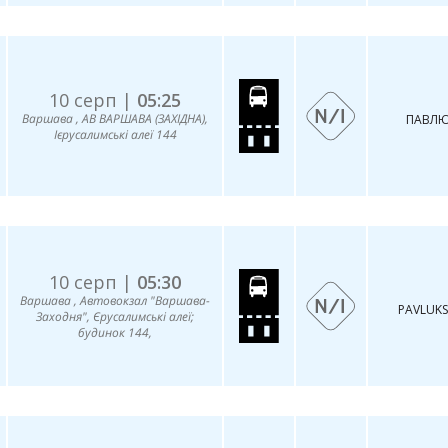
10 серп |
05:25
Варшава , АВ ВАРШАВА (ЗАХІДНА),
ПАВЛЮ
Ієрусалимські алеї 144
10 серп |
05:30
Варшава , Автовокзал "Варшава-
PAVLUKS
Заходня", Єрусалимські алеї;
будинок 144,