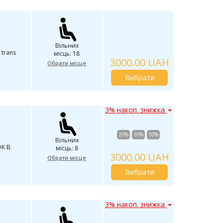
Вільних
 trans
місць: 18
3000.00 UAH
Обрати місце
Вибрати
3% накоп. знижка
20%
10%
10%
Вільних
К В.
місць: 8
3000.00 UAH
Обрати місце
Вибрати
3% накоп. знижка