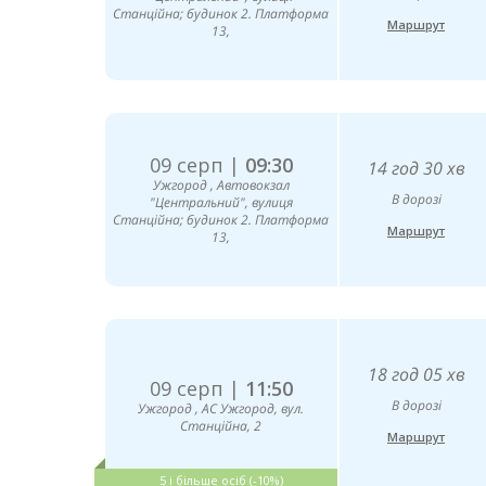
Станційна; будинок 2. Платформа
Маршрут
13,
09 серп |
09:30
14 год 30 хв
Ужгород , Автовокзал
В дорозі
"Центральний", вулиця
Станційна; будинок 2. Платформа
Маршрут
13,
18 год 05 хв
09 серп |
11:50
В дорозі
Ужгород , АС Ужгород, вул.
Станційна, 2
Маршрут
5 і більше осіб (-10%)