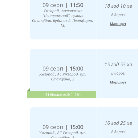
09 серп |
11:50
18 год 10 хв
Ужгород , Автовокзал
В дорозі
"Центральний", вулиця
Станційна; будинок 2. Платформа
Маршрут
13,
15 год 55 хв
09 серп |
15:00
В дорозі
Ужгород , АС Ужгород, вул.
Станційна, 2
Маршрут
5 і більше осіб (-10%)
16 год 25 хв
09 серп |
15:00
В дорозі
Ужгород , АС Ужгород, вул.
Станційна, 2