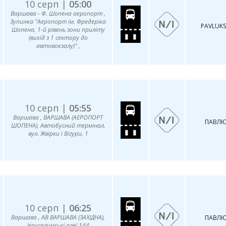
10 серп |
05:00
Варшава - Ф. Шопена аеропорт ,
Зупинка "Аеропорт ім. Фредеріка
PAVLUKS
Шопена, 1-й рівень зони приліту
(вихід з 1 сектору до
автовокзалу)" ,
10 серп |
05:55
Варшава , ВАРШАВА (АЕРОПОРТ
ПАВЛЮ
ШОПЕНА), Автобусний термінал,
вул. Жвірки і Вігури, 1
10 серп |
06:25
Варшава , АВ ВАРШАВА (ЗАХІДНА),
ПАВЛЮ
Ієрусалимські алеї 144