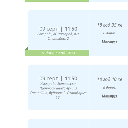
18 год 35 хв
09 серп |
11:50
В дорозі
Ужгород , АС Ужгород, вул.
Станційна, 2
Маршрут
5 і більше осіб (-10%)
09 серп |
11:50
18 год 40 хв
Ужгород , Автовокзал
В дорозі
"Центральний", вулиця
Станційна; будинок 2. Платформа
Маршрут
13,