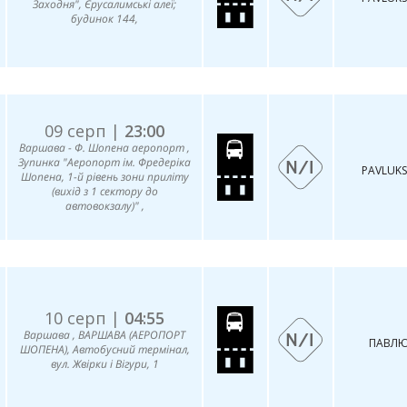
Заходня", Єрусалимські алеї;
будинок 144,
09 серп |
23:00
Варшава - Ф. Шопена аеропорт ,
Зупинка "Аеропорт ім. Фредеріка
PAVLUKS
Шопена, 1-й рівень зони приліту
(вихід з 1 сектору до
автовокзалу)" ,
10 серп |
04:55
Варшава , ВАРШАВА (АЕРОПОРТ
ПАВЛЮ
ШОПЕНА), Автобусний термінал,
вул. Жвірки і Вігури, 1