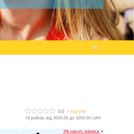
0.0
0
відгуків
18
рейсів, від
3000.00
до
3000.00
UAH
3% накоп. знижка