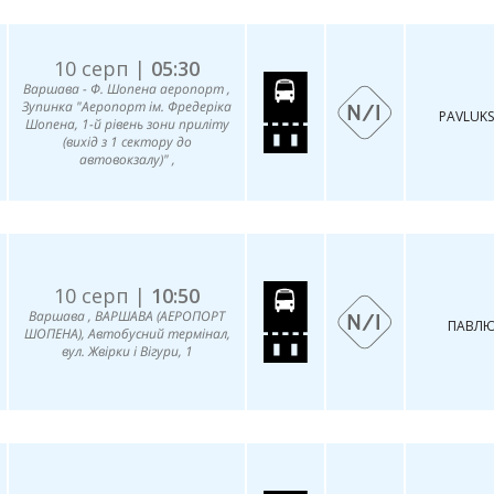
10 серп |
05:30
Варшава - Ф. Шопена аеропорт ,
Зупинка "Аеропорт ім. Фредеріка
PAVLUKS
Шопена, 1-й рівень зони приліту
(вихід з 1 сектору до
автовокзалу)" ,
10 серп |
10:50
Варшава , ВАРШАВА (АЕРОПОРТ
ПАВЛЮ
ШОПЕНА), Автобусний термінал,
вул. Жвірки і Вігури, 1