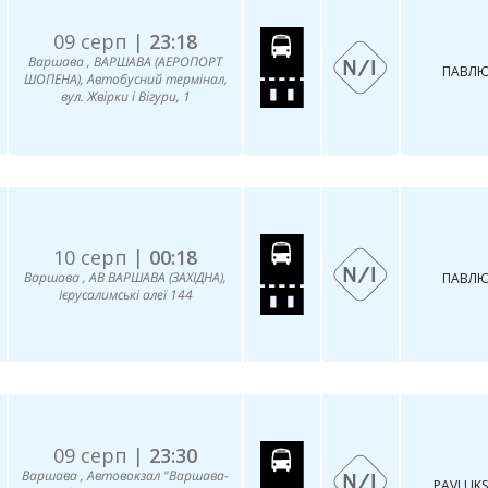
09 серп |
23:18
Варшава , ВАРШАВА (АЕРОПОРТ
ПАВЛЮ
ШОПЕНА), Автобусний термінал,
вул. Жвірки і Вігури, 1
10 серп |
00:18
Варшава , АВ ВАРШАВА (ЗАХІДНА),
ПАВЛЮ
Ієрусалимські алеї 144
09 серп |
23:30
Варшава , Автовокзал "Варшава-
PAVLUKS