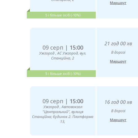
Маршрут
5 і більше осіб (-10%)
21 год 00 хв
09 серп |
15:00
В дорозі
Ужгород , АС Ужгород, вул.
Станційна, 2
Маршрут
5 і більше осіб (-10%)
09 серп |
15:00
16 год 00 хв
Ужгород , Автовокзал
В дорозі
"Центральний", вулиця
Станційна; будинок 2. Платформа
Маршрут
13,