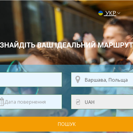
УКР
ENG
РУС
ЗНАЙДІТЬ ВАШ ІДЕАЛЬНИЙ МАРШРУ
₴
ПОШУК