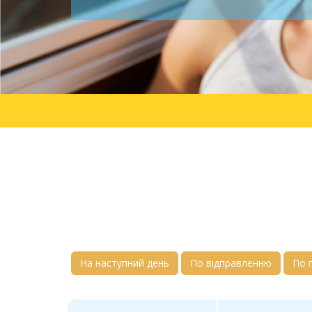
На наступний день
По відправленню
По 