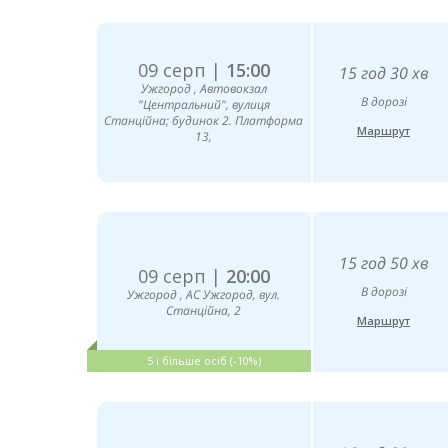
09 серп |
15:00
15 год 30 хв
Ужгород , Автовокзал
В дорозі
"Центральний", вулиця
Станційна; будинок 2. Платформа
Маршрут
13,
15 год 50 хв
09 серп |
20:00
В дорозі
Ужгород , АС Ужгород, вул.
Станційна, 2
Маршрут
5 і більше осіб (-10%)