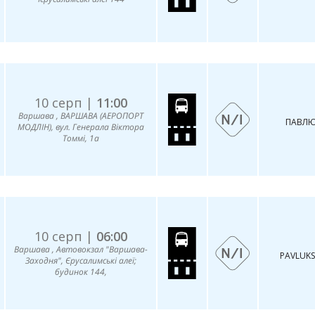
10 серп |
11:00
Варшава , ВАРШАВА (АЕРОПОРТ
ПАВЛЮ
МОДЛІН), вул. Генерала Віктора
Томмі, 1а
10 серп |
06:00
Варшава , Автовокзал "Варшава-
PAVLUKS
Заходня", Єрусалимські алеї;
будинок 144,