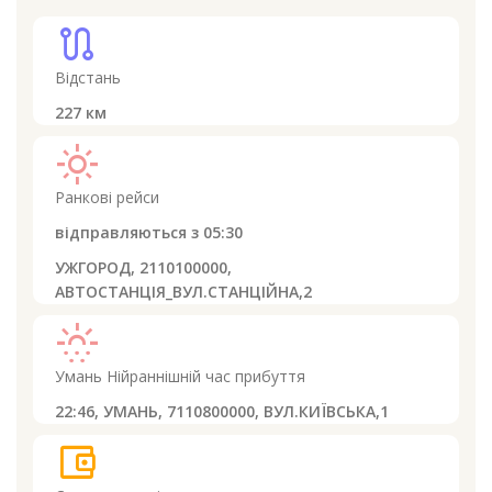
route
Відстань
227
км
light_mode
Ранкові рейси
відправляються з
05:30
УЖГОРОД, 2110100000,
АВТОСТАНЦІЯ_ВУЛ.СТАНЦІЙНА,2
sunny_snowing
Умань
Нійраннішній час прибуття
22:46,
УМАНЬ, 7110800000, ВУЛ.КИЇВСЬКА,1
account_balance_wallet