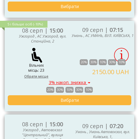
Вибрати
5 і більше осіб (-10%)
09 серп |
07:15
08 серп |
15:00
Умань , АС УМАНЬ, ВУЛ. КИЇВСЬКА, 1
Ужгород , АС Ужгород, вул.
Станційна, 2
20%
30%
10%
30%
10%
Вільних
місць: 23
2150.00 UAH
Обрати місце
3% накоп. знижка
20%
30%
10%
30%
10%
Вибрати
08 серп |
15:00
09 серп |
07:20
Ужгород , Автовокзал
Умань , Умань Автовокзал, вул.
"Центральний", вулиця
Київська, 1,