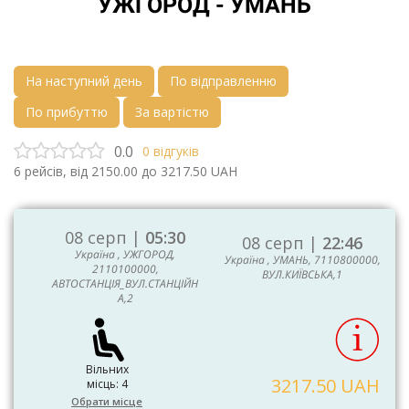
УЖГОРОД - УМАНЬ
На наступний день
По відправленню
По прибуттю
За вартістю
0.0
0
відгуків
6
рейсів, від
2150.00
до
3217.50
UAH
08 серп |
05:30
08 серп |
22:46
Україна , УЖГОРОД,
Україна , УМАНЬ, 7110800000,
2110100000,
ВУЛ.КИЇВСЬКА,1
АВТОСТАНЦІЯ_ВУЛ.СТАНЦІЙН
А,2
Вільних
3217.50 UAH
місць: 4
Обрати місце