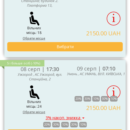
Станційна; будинок 2.
Платформа 13,
Вільних
2150.00 UAH
місць: 18
Обрати місце
Вибрати
5 і більше осіб (-10%)
09 серп |
07:10
08 серп |
17:30
Умань , АС УМАНЬ, ВУЛ. КИЇВСЬКА, 1
Ужгород , АС Ужгород, вул.
Станційна, 2
20%
30%
10%
30%
10%
Вільних
місць: 24
2150.00 UAH
Обрати місце
3% накоп. знижка
20%
30%
10%
30%
10%