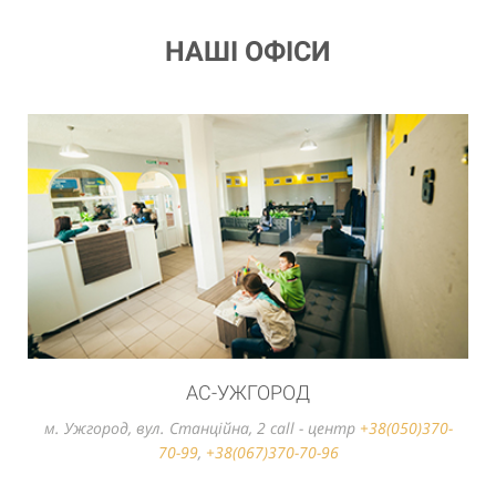
НАШІ ОФІСИ
АС-УЖГОРОД
м. Ужгород, вул. Станцiйна, 2 call - центр
+38(050)370-
70-99
,
+38(067)370-70-96