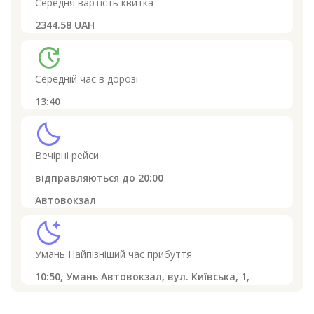
Середня вартість квитка
2344.58 UAH
update
Середній час в дорозі
13:40
clear_night
Вечірні рейси
відправляються до
20:00
Автовокзал
sleep
Умань
Найпізніший час прибуття
10:50,
Умань Автовокзал, вул. Київська, 1,