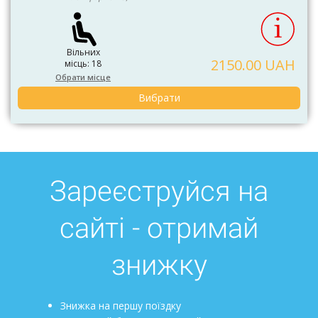
Вільних
2150.00 UAH
місць: 18
Обрати місце
Вибрати
Зареєструйся на
сайті - отримай
знижку
Знижка на першу поїздку