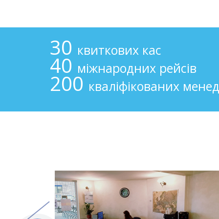
30
квиткових кас
40
міжнародних рейсів
200
кваліфікованих мене