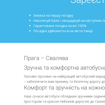
Знижка на першу поїздку
Накопичуй бали і заощаджуй на наступних п
Гарантована поїздка на всі 100%
Посадка здійснюється на автостанції
Прага – Свалява
Зручна та комфортна автобусн
Ласкаво просимо на найкращий автобусний маршр
– забезпечити вам приємну та безпечну дорогу до
Комфорт та зручність на кожно
Наші сучасні автобуси обладнані зручними сидін
простором та красою пейзажів дорогою до Сваляв