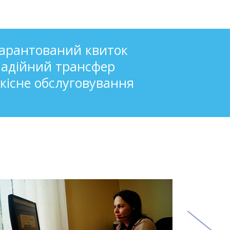
арантований квиток
адійний трансфер
кісне обслуговування