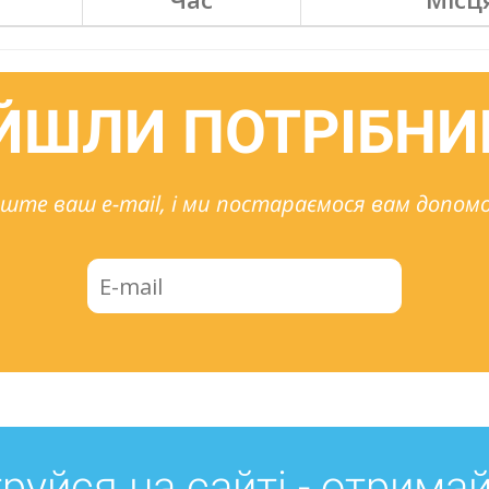
ЙШЛИ ПОТРІБНИ
ште ваш e-mail, і ми постараємося вам допом
руйся на сайті - отрима