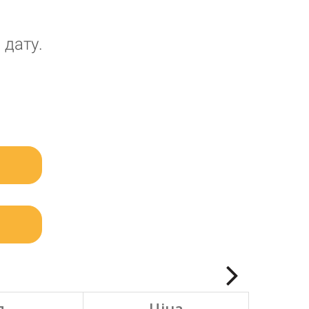
 дату.
я
Ціна