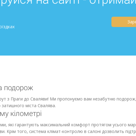
Зар
оїздках
а подорож
ут з Праги до Сваляви! Ми пропонуємо вам незабутню подорож, 
 затишного міста Свалява.
му кілометрі
нями, які гарантують максимальний комфорт протягом усього ма
и. Крім того, система клімат-контролю в салоні дозволить під