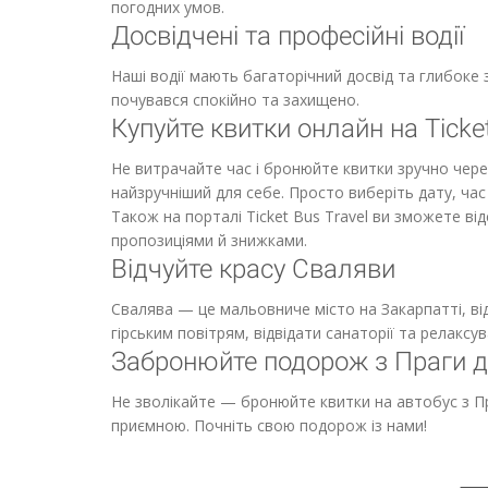
погодних умов.
Досвідчені та професійні водії
Наші водії мають багаторічний досвід та глибоке 
почувався спокійно та захищено.
Купуйте квитки онлайн на Ticket
Не витрачайте час і бронюйте квитки зручно через 
найзручніший для себе. Просто виберіть дату, час
Також на порталі Ticket Bus Travel ви зможете в
пропозиціями й знижками.
Відчуйте красу Сваляви
Свалява — це мальовниче місто на Закарпатті, 
гірським повітрям, відвідати санаторії та релаксу
Забронюйте подорож з Праги д
Не зволікайте — бронюйте квитки на автобус з Пр
приємною. Почніть свою подорож із нами!