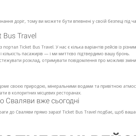
знання доріг, тому ви можете бути впевнені у своїй безпеці під 
 Bus Travel
портал Ticket Bus Travel. У нас є кілька варіантів рейсів із рі
 і кількість пасажирів — і ми миттєво підтвердимо вашу бронь.
ідстежувати розклад, отримувати повідомлення про можливі змін
відоме своєю природою, мінеральними водами та привітною атмо
вати в колоритних місцевих ресторанах.
о Сваляви вже сьогодні
аги до Сваляви прямо зараз! Ticket Bus Travel подбає, щоб ва