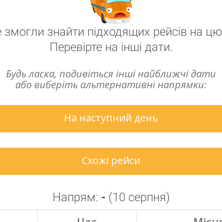
 змогли знайти підходящих рейсів на цю
Перевірте на інші дати.
Будь ласка, подивіться інші найближчі дати
або виберіть альтернативні напрямки:
На наступний день
Схожі рейси
Напрям:
-
(
10 серпня
)
Час
Місц