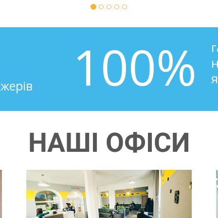
100%
г
н
я
джерів
НАШІ ОФІСИ