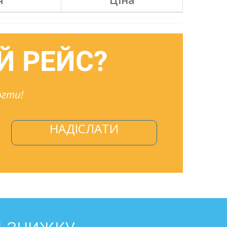
Й РЕЙС?
огти!
НАДІСЛАТИ
й знижку