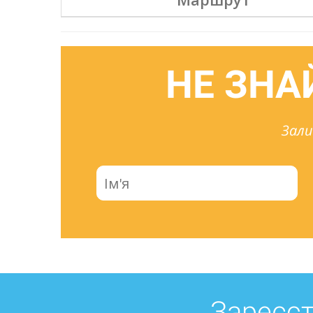
НЕ ЗНА
Зали
Зареєст