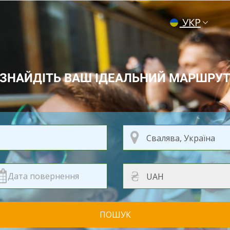
УКР
ENG
РУС
ЗНАЙДІТЬ ВАШ ІДЕАЛЬНИЙ МАРШРУ
₴
ПОШУК