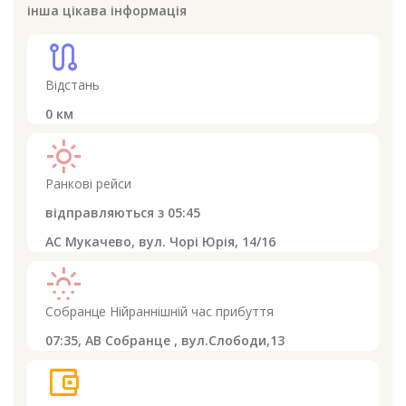
інша цікава інформація
route
Відстань
0
км
light_mode
Ранкові рейси
відправляються з
05:45
АС Мукачево, вул. Чорі Юрія, 14/16
sunny_snowing
Собранце
Нійраннішній час прибуття
07:35,
АВ Собранце , вул.Слободи,13
account_balance_wallet