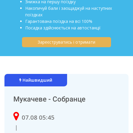
Знижка на першу поїздку
Накопичуй бали і заощаджуй на наступних
поїздках
Гарантована поїздка на всі 100%
Посадка здійснюється на автостанції
Зареєструватись і отримати
Найшвидший
Мукачеве - Собранце
07.08 05:45
|