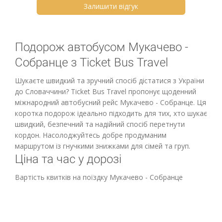
Залишити відгук
Подорож автобусом Мукачево -
Собранце з Ticket Bus Travel
Шукаєте швидкий та зручний спосіб дістатися з України
до Словаччини? Ticket Bus Travel пропонує щоденний
міжнародний автобусний рейс Мукачево - Собранце. Ця
коротка подорож ідеально підходить для тих, хто шукає
швидкий, безпечний та надійний спосіб перетнути
кордон. Насолоджуйтесь добре продуманим
маршрутом із гнучкими знижками для сімей та груп.
Ціна та час у дорозі
Вартість квитків на поїздку Мукачево - Собранце
починається від 350 грн, що робить її чудовим вибором
для міжнародної подорожі. Поїздка охоплює відстань
приблизно 75 км і займає близько 3 годин, залежно від
прикордонних умов.