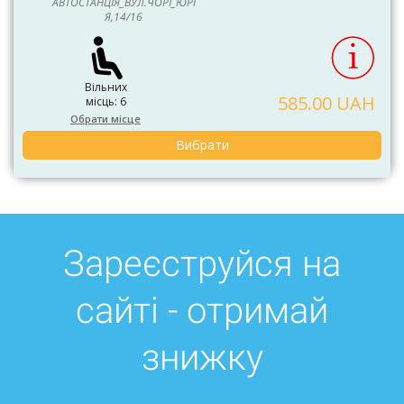
АВТОСТАНЦІЯ_ВУЛ.ЧОРІ_ЮРІ
Я,14/16
Вільних
585.00 UAH
місць: 6
Обрати місце
Вибрати
Зареєструйся на
сайті - отримай
знижку