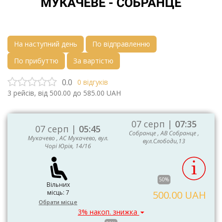
МУКАЧЕВЕ - СОБРАНЦЕ
На наступний день
По відправленню
По прибуттю
За вартістю
0.0
0
відгуків
3
рейсів, від
500.00
до
585.00
UAH
07 серп |
07:35
07 серп |
05:45
Собранце , АВ Собранце ,
Мукачево , АС Мукачево, вул.
вул.Слободи,13
Чорі Юрія, 14/16
50%
Вільних
місць: 7
500.00 UAH
Обрати місце
3% накоп. знижка