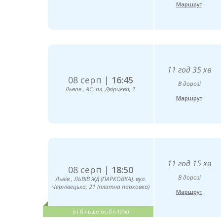
Маршрут
11 год 35 хв
08 серп |
16:45
В дорозі
Львов , АС, пл. Двірцева, 1
Маршрут
11 год 15 хв
08 серп |
18:50
В дорозі
Львів , ЛЬВІВ ЖД (ПАРКОВКА), вул.
Чернівецька, 21 (платна парковка)
Маршрут
5 і більше осіб (-10%)