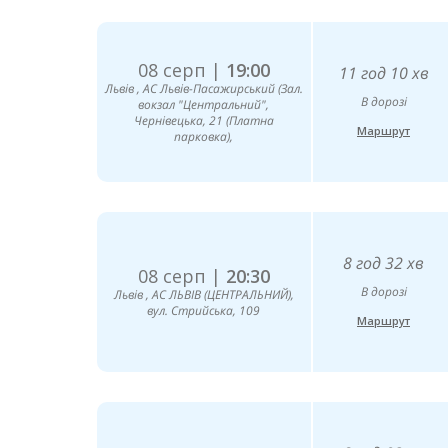
08 серп |
19:00
11 год 10 хв
Львів , АС Львів-Пасажирський (Зал.
В дорозі
вокзал "Центральний",
Чернівецька, 21 (Платна
Маршрут
парковка),
8 год 32 хв
08 серп |
20:30
В дорозі
Львів , AC ЛЬВІВ (ЦЕНТРАЛЬНИЙ),
вул. Стрийська, 109
Маршрут