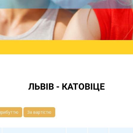
ЛЬВІВ - КАТОВІЦЕ
прибуттю
За вартістю