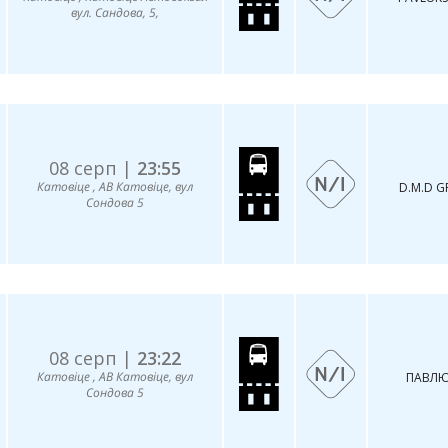
вул. Сандова, 5,
08 серп |
23:55
Катовіце , АВ Катовіце, вул
D.M.D 
Сондова 5
08 серп |
23:22
Катовіце , АВ Катовіце, вул
ПАВЛЮ
Сондова 5