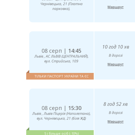
Чернівецька, 21 (Платна
Маршрут
парковка),
10 год 10 хв
08 серп |
14:45
В дорозі
Львів , AC ЛЬВІВ (ЦЕНТРАЛЬНИЙ),
вул. Стрийська, 109
Маршрут
ТІЛЬКИ ПАСПОРТ УКРАЇНИ ТА ЄС
8 год 52 хв
08 серп |
15:30
В дорозі
Львів , Львів Піцерія (Наполетана),
вул. Чернівецька, 21 (біля ЖД)
Маршрут
5 і більше осіб (-10%)