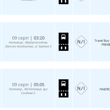
09 серп |
03:20
Travel Bus 
Катовице , Międzynarodowy
PREX
Dworzec Autobusowy, ul. Sądowa 5
09 серп |
05:05
Катовіце , АВ Катовіце, вул
ПАВЛЮ
Сондова 5