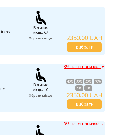
Вільних
 trans
місць: 67
2350.00 UAH
Обрати місце
Вибрати
3% накоп. знижка
40%
30%
20%
10%
Вільних
20%
10%
анс
місць: 10
2350.00 UAH
Обрати місце
Вибрати
3% накоп. знижка