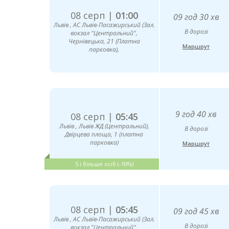
08 серп |
01:00
09 год 30 хв
Львів , АС Львів-Пасажирський (Зал.
В дорозі
вокзал "Центральний",
Чернівецька, 21 (Платна
Маршрут
парковка),
9 год 40 хв
08 серп |
05:45
Львів , Львів ЖД (Центральний),
В дорозі
Двірцева площа, 1 (платна
парковка)
Маршрут
5 і більше осіб (-10%)
08 серп |
05:45
09 год 45 хв
Львів , АС Львів-Пасажирський (Зал.
В дорозі
вокзал "Центральний",