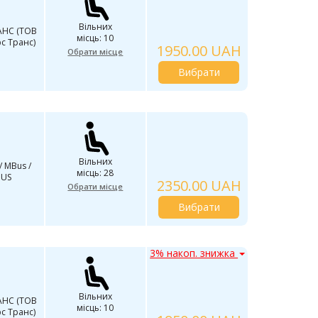
Вільних
АНС (ТОВ
місць: 10
с Транс)
1950.00 UAH
Обрати місце
Вибрати
Вільних
/ MBus /
місць: 28
BUS
2350.00 UAH
Обрати місце
Вибрати
3% накоп. знижка
Вільних
АНС (ТОВ
місць: 10
с Транс)