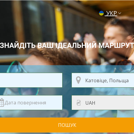
УКР
ENG
РУС
ЗНАЙДІТЬ ВАШ ІДЕАЛЬНИЙ МАРШРУ
₴
ПОШУК