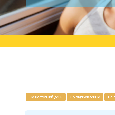
На наступний день
По відправленню
По 