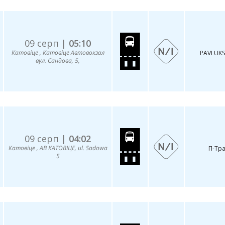
09 серп |
05:10
Катовіце , Катовіце Автовокзал
PAVLUKS
вул. Сандова, 5,
09 серп |
04:02
Катовіце , АВ КАТОВІЦЕ, ul. Sadowa
П-Тр
5