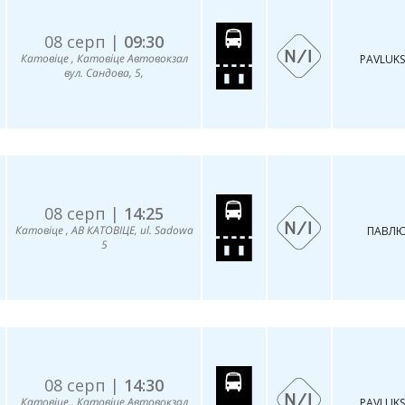
08 серп |
09:30
Катовіце , Катовіце Автовокзал
PAVLUKS
вул. Сандова, 5,
08 серп |
14:25
Катовіце , АВ КАТОВІЦЕ, ul. Sadowa
ПАВЛЮ
5
08 серп |
14:30
Катовіце , Катовіце Автовокзал
PAVLUKS