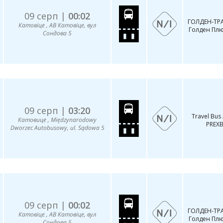
09 серп |
00:02
ГОЛДЕН-ТР
Катовіце , АВ Катовіце, вул
Голден Плю
Сондова 5
09 серп |
03:20
Travel Bus 
Катовице , Międzynarodowy
PREX
Dworzec Autobusowy, ul. Sądowa 5
09 серп |
00:02
ГОЛДЕН-ТР
Катовіце , АВ Катовіце, вул
Голден Плю
Сондова 5