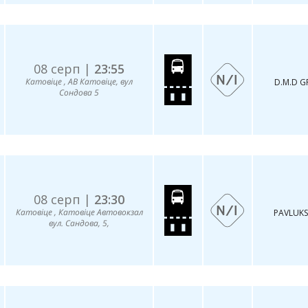
08 серп |
23:55
Катовіце , АВ Катовіце, вул
D.M.D 
Сондова 5
08 серп |
23:30
Катовіце , Катовіце Автовокзал
PAVLUKS
вул. Сандова, 5,