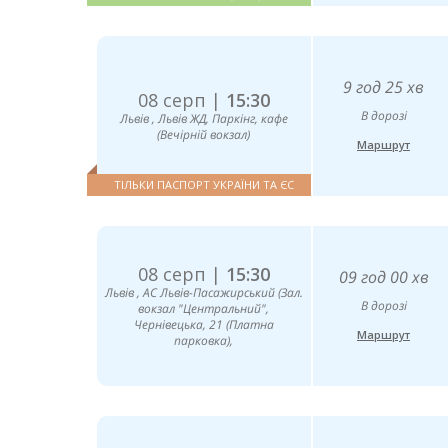
9 год 25 хв
08 серп |
15:30
В дорозі
Львів , Львів ЖД, Паркінг, кафе
(Вечірній вокзал)
Маршрут
ТІЛЬКИ ПАСПОРТ УКРАЇНИ ТА ЄС
08 серп |
15:30
09 год 00 хв
Львів , АС Львів-Пасажирський (Зал.
В дорозі
вокзал "Центральний",
Чернівецька, 21 (Платна
Маршрут
парковка),