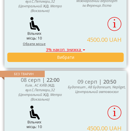
Міжнародний аеропорт
вул.С.Петлюри,32
ім.Ференца Ліста
(Центральний ЖД), Метро
(Вокзальна)
Вільних
місць: 10
4500.00 UAH
Обрати місце
3% накоп. знижка
Вибрати
БЕЗ ТВАРИН
08 серп |
22:00
09 серп |
20:50
Київ , АС КИЇВ (ЖД),
Будапешт , АВ Будапешт, Nepliget,
вул.С.Петлюри,32
Центральний автовокзал
(Центральний ЖД), Метро
(Вокзальна)
Вільних
місць: 10
4500.00 UAH