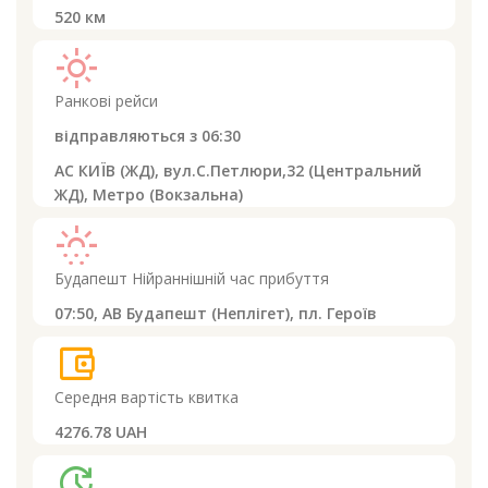
520
км
light_mode
Ранкові рейси
відправляються з
06:30
АС КИЇВ (ЖД), вул.С.Петлюри,32 (Центральний
ЖД), Метро (Вокзальна)
sunny_snowing
Будапешт
Нійраннішній час прибуття
07:50,
АВ Будапешт (Неплігет), пл. Героїв
account_balance_wallet
Середня вартість квитка
4276.78 UAH
update