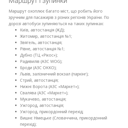
Маршрут і зупинки
Маршрут охоплює багато міст, що робить його
зручним для пасажирів з різних регіонів України. По
дорозі автобуси зупиняються на таких зупинках:
Київ, автостанція (ЖД);
Житомир, автостанція №1;
Звягель, автостанція;
Рівне, автостанція №1;
Дубно (ТЦ «Рікос»);
Радивилів (АЗС WOG);
Броди (АЗС OKKO);
Львів, залізничний вокзал (паркінг);
Стрий, автостанція;
Нижні Ворота (АЗС «Маркет»);
Свалява (АЗС «Маркет»);
Мукачево, автостанція;
Ужгород, автостанція;
Ужгород, прикордонний перехід;
Вишнє Німецьке (Словаччина, прикордонний
перехід);