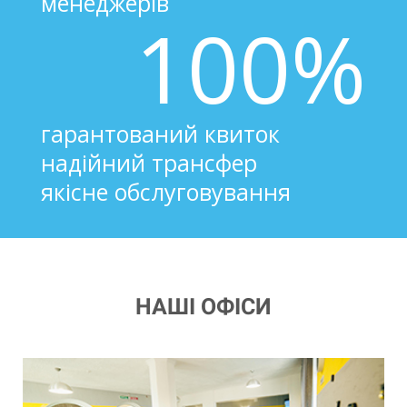
менеджерів
100%
гарантований квиток
надійний трансфер
якісне обслуговування
НАШІ ОФІСИ