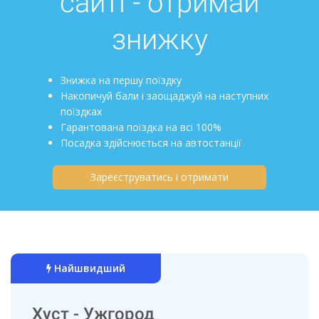
сайті - отримай
знижку
Знижка на першу поїздку
Накопичуй бали і заощаджуй на наступних
поїздках
Гарантована поїздка на всі 100%
Посадка здійснюється на автостанції
Зареєструватись і отримати
Найшвидший
Хуст - Ужгород