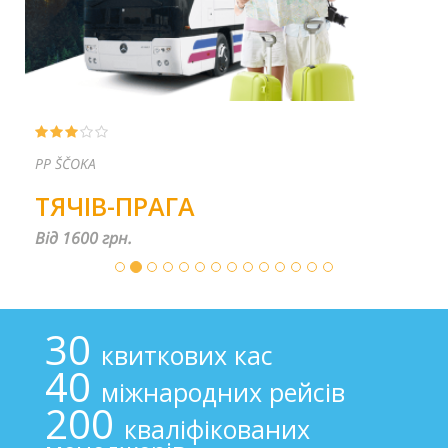
PP ŠČOKA
ТЯЧІВ-ПРАГА
Від 1600 грн.
30
квиткових кас
40
міжнародних рейсів
200
кваліфікованих