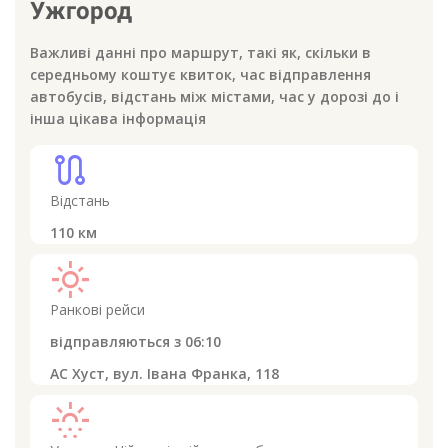
Ужгород
Важливі данні про маршрут, такі як, скільки в
середньому коштує квиток, час відправлення
автобусів, відстань між містами, час у дорозі до
і
інша цікава інформація
route
Відстань
110
км
light_mode
Ранкові рейси
відправляються з
06:10
АС Хуст, вул. Івана Франка, 118
sunny_snowing