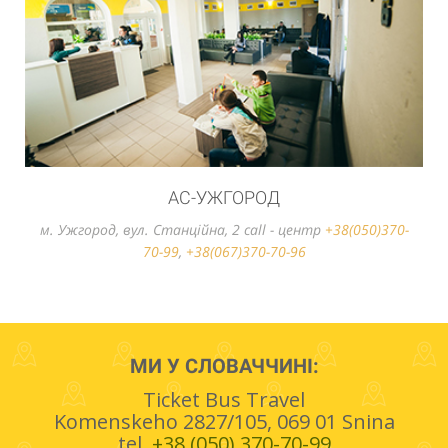
АС-УЖГОРОД
м. Ужгород, вул. Станцiйна, 2 call - центр
+38(050)370-
70-99
,
+38(067)370-70-96
МИ У СЛОВАЧЧИНІ:
Ticket Bus Travel
Komenskeho 2827/105, 069 01 Snina
tel.
+38 (050) 370-70-99