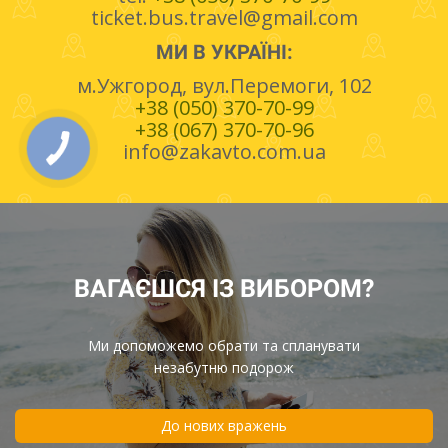
ticket.bus.travel@gmail.com
МИ В УКРАЇНІ:
м.Ужгород, вул.Перемоги, 102
+38 (050) 370-70-99
+38 (067) 370-70-96
info@zakavto.com.ua
ВАГАЄШСЯ ІЗ ВИБОРОМ?
Ми допоможемо обрати та спланувати
незабутню подорож
До нових вражень