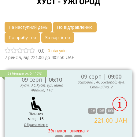
ХУСТ - УЖГОРОД
На наступний день
По відправленню
По прибуттю
За вартістю
0.0
0
відгуків
7
рейсів, від
221.00
до
402.50
UAH
5 і більше осіб (-10%)
09 серп |
09:00
09 серп |
06:10
Ужгород , АС Ужгород, вул.
Хуст , АС Хуст, вул. Івана
Станційна, 2
Франка, 118
10%
10%
10%
Вільних
місць: 15
221.00 UAH
Обрати місце
3% накоп. знижка