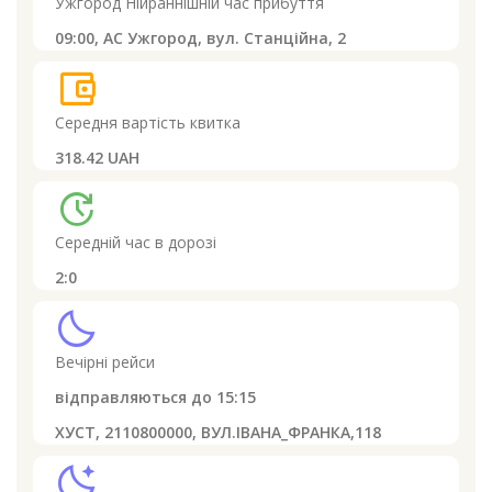
Ужгород
Нійраннішній час прибуття
09:00,
АС Ужгород, вул. Станційна, 2
account_balance_wallet
Середня вартість квитка
318.42 UAH
update
Середній час в дорозі
2:0
clear_night
Вечірні рейси
відправляються до
15:15
ХУСТ, 2110800000, ВУЛ.ІВАНА_ФРАНКА,118
sleep