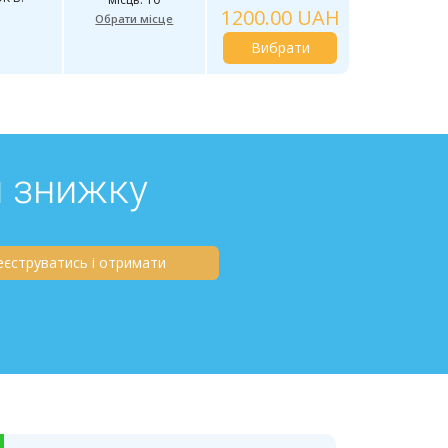
1200.00 UAH
Обрати місце
Вибрати
й знижку
еєструватись і отримати