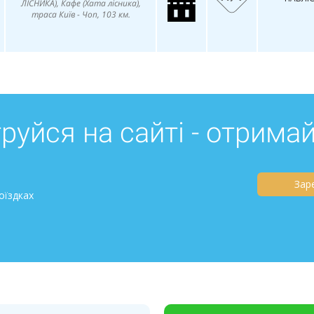
ЛІСНИКА), Кафе (Хата лісника),
траса Київ - Чоп, 103 км.
руйся на сайті - отрима
Зар
оїздках