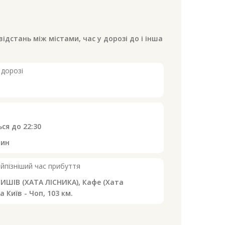
відстань між містами, час у дорозі до
і інша
 дорозі
ься до
22:30
тин
йпізніший час прибуття
ШІВ (ХАТА ЛІСНИКА), Кафе (Хата
а Київ - Чоп, 103 км.