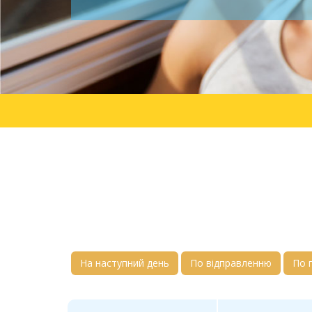
На наступний день
По відправленню
По 