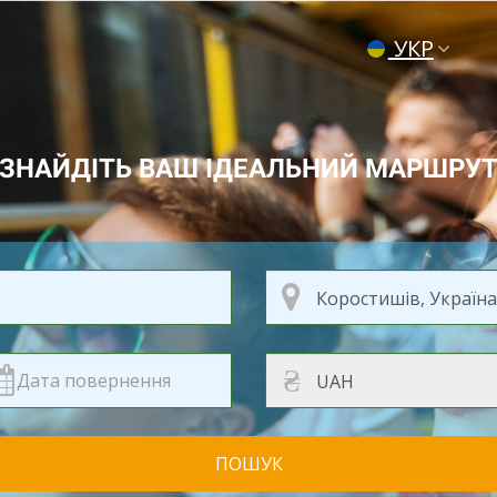
УКР
ENG
РУС
ЗНАЙДІТЬ ВАШ ІДЕАЛЬНИЙ МАРШРУ
₴
ПОШУК