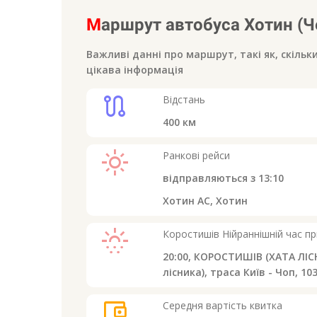
М
аршрут автобуса
Хотин (Ч
Важливі данні про маршрут, такі як, скільк
цікава інформація
route
Відстань
400
км
light_mode
Ранкові рейси
відправляються з
13:10
Хотин АС, Хотин
sunny_snowing
Коростишів
Нійраннішній час п
20:00,
КОРОСТИШІВ (ХАТА ЛІСН
лісника), траса Київ - Чоп, 103
account_balance_wallet
Середня вартість квитка