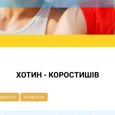
ХОТИН - КОРОСТИШІВ
прибуттю
За вартістю