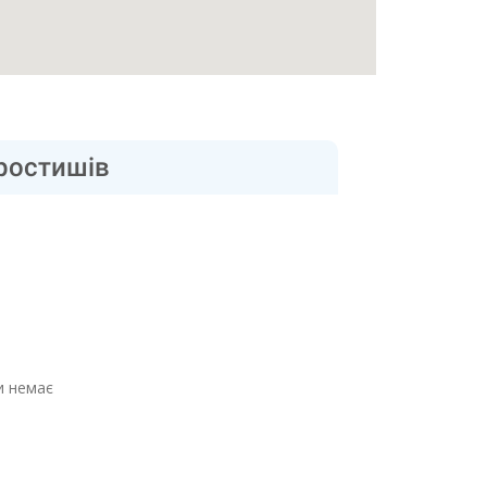
ростишів
и немає