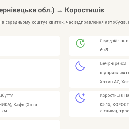
ернівецька обл.)
→
Коростишів
и в середньому коштує квиток, час відправлення автобусів, 
update
Середній час в
6:45
clear_night
Вечірні рейси
відправляют
Хотин АС, Хо
sleep
рибуття
Коростишів
На
ИКА), Кафе (Хата
05:15,
КОРОСТИ
 км.
лісника), трас