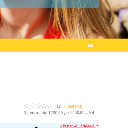
0.0
0
відгуків
3
рейсів, від
1200.00
до
1200.00
UAH
3% накоп. знижка