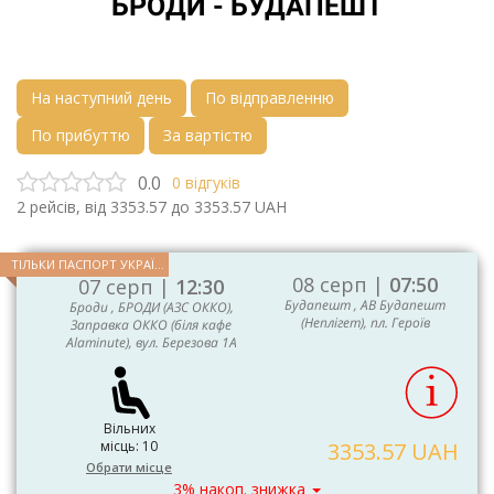
БРОДИ - БУДАПЕШТ
На наступний день
По відправленню
По прибуттю
За вартістю
0.0
0
відгуків
2
рейсів, від
3353.57
до
3353.57
UAH
ТІЛЬКИ ПАСПОРТ УКРАЇНИ ТА ЄС
08 серп |
07:50
07 серп |
12:30
Будапешт , АВ Будапешт
Броди , БРОДИ (АЗС ОККО),
(Неплігет), пл. Героїв
Заправка ОККО (біля кафе
Alaminute), вул. Березова 1А
Вільних
місць: 10
3353.57 UAH
Обрати місце
3% накоп. знижка