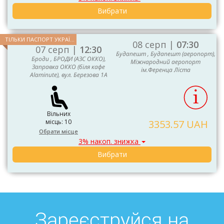
Вибрати
ТІЛЬКИ ПАСПОРТ УКРАЇНИ ТА ЄС
08 серп |
07:30
07 серп |
12:30
Будапешт , Будапешт (аеропорт),
Броди , БРОДИ (АЗС ОККО),
Міжнародний аеропорт
Заправка ОККО (біля кафе
ім.Ференца Ліста
Alaminute), вул. Березова 1А
Вільних
місць: 10
3353.57 UAH
Обрати місце
3% накоп. знижка
Вибрати
Зареєструйся на