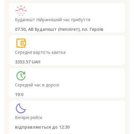
sunny_snowing
Будапешт
Нійраннішній час прибуття
07:50,
АВ Будапешт (Неплігет), пл. Героїв
account_balance_wallet
Середня вартість квитка
3353.57 UAH
update
Середній час в дорозі
19:0
clear_night
Вечірні рейси
відправляються до
12:30