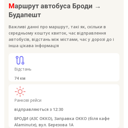
М
аршрут автобуса
Броди
→
Будапешт
Важливі данні про маршрут, такі як, скільки в
середньому коштує квиток, час відправлення
автобусів, відстань між містами, час у дорозі до
і
інша цікава інформація
route
Відстань
74
км
light_mode
Ранкові рейси
відправляються з
12:30
БРОДИ (АЗС ОККО), Заправка ОККО (біля кафе
Alaminute), вул. Березова 1А