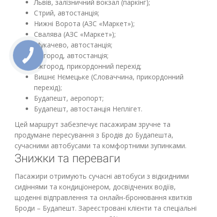
пересадкою в Ужгороді. Цей міжнародний маршрут
підходить як для туристичних, так і для ділових поїздок,
забезпечуючи безпечну та комфортну подорож.
Ціна, відстань та час у дорозі
Вартість квитка на автобус Броди – Будапешт
починається від 2628 грн. Загальна відстань маршруту
складає близько 680 км, а час у дорозі зазвичай займає
17–20 годин, залежно від дорожніх умов та перетину
кордону. Для зареєстрованих клієнтів діє 3% знижка, а
також доступні інші акційні пропозиції.
Маршрут і зупинки
Автобус здійснює зручні зупинки у ключових містах
України:
Броди (АЗС OKKO);
Львів, залізничний вокзал (паркінг);
Стрий, автостанція;
Нижні Ворота (АЗС «Маркет»);
Свалява (АЗС «Маркет»);