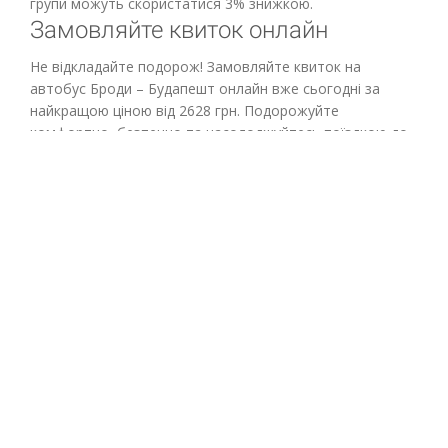
Мукачево, автостанція;
Ужгород, автостанція;
Ужгород, прикордонний перехід;
Вишнє Нємецьке (Словаччина, прикордонний
перехід);
Будапешт, аеропорт;
Будапешт, автостанція Неплігет.
Цей маршрут забезпечує пасажирам зручне та
продумане пересування з Бродів до Будапешта,
сучасними автобусами та комфортними зупинками.
Знижки та переваги
Пасажири отримують сучасні автобуси з відкидними
сидіннями та кондиціонером, досвідчених водіїв,
щоденні відправлення та онлайн-бронювання квитків
Броди – Будапешт. Зареєстровані клієнти та спеціальні
групи можуть скористатися 3% знижкою.
Замовляйте квиток онлайн
Не відкладайте подорож! Замовляйте квиток на
автобус Броди – Будапешт онлайн вже сьогодні за