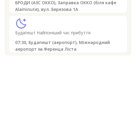
БРОДИ (АЗС ОККО), Заправка ОККО (біля кафе
Alaminute), вул. Березова 1А
sleep
Будапешт
Найпізніший час прибуття
07:30,
Будапешт (аеропорт), Міжнародний
аеропорт ім.Ференца Ліста